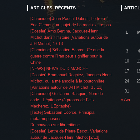
ARTICLES RÉCENTS
ARTIC
[Chronique] Jean-Pascal Dubost, Lettre à
Eric Clemens au sujet de La mort existe pas
[Dossier] Arno Bertina, Jacques-Henri
L
Michot dans l’Histoire [Variations autour de
J-H Michot, 4 / 13
[Chronique] Sébastien Ecorce, Ce que la
3
4
guerre contre l’Iran peut signifier pour la
10
1
Chine
[NEWS] NEWS DU DIMANCHE
17
1
[Dossier] Emmanuel Regniez, Jacques-Henri
Michot, ou la mélancolie à la boutonnière
24
2
[Variations autour de J-H Michot, 3 / 13]
31
[Chronique] Guillaume Basquin, Nom de
« Avr
code : L’épitaphe (à propos de Felix
Macherez, L’Épitaphe)
[Texte] Sébastien Ecorce, Principia
metarmophoseos
Du nouveau sur libr-critique
[Dossier] Lettre de Pierre Escot, Variations
autour de Jacques-Henri Michot [2/13]