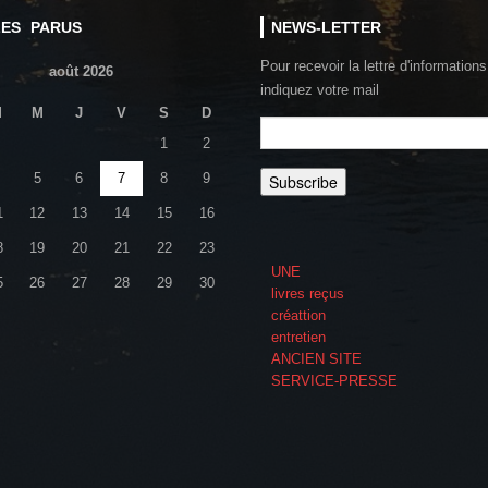
LES PARUS
NEWS-LETTER
Pour recevoir la lettre d'informations
août 2026
indiquez votre mail
M
M
J
V
S
D
1
2
5
6
7
8
9
1
12
13
14
15
16
8
19
20
21
22
23
UNE
5
26
27
28
29
30
livres reçus
créattion
entretien
ANCIEN SITE
SERVICE-PRESSE