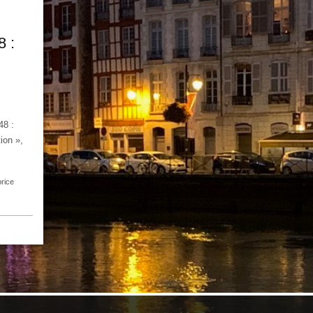
 :
48 :
ion »,
rice