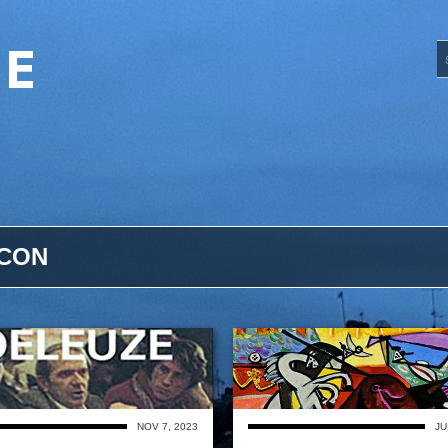
UE
ACON
NOV 7, 2023
JU