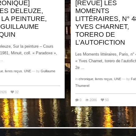
RONIQUE]
[REVUE] LES
LES DELEUZE,
MOMENTS
 LA PEINTURE,
LITTÉRAIRES, N° 48
 GUILLAUME
YVES CHARNET,
QUIN
TORERO DE
L’AUTOFICTION
eleuze, Sur la peinture – Cours
 1981, Minuit, coll. « Paradoxe »,
Les Moments littéraires, Paris, n° 
..
« Yves Charnet, torero de l’autofict
2e ...
ue
,
livres reçus
,
UNE
— by
Guillaume
in
chronique
,
livres reçus
,
UNE
— by
Fab
Thumerel
2926
32
0
2086
50