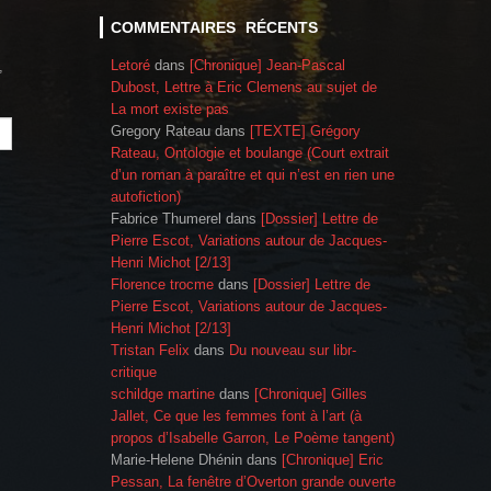
COMMENTAIRES RÉCENTS
Letoré
dans
[Chronique] Jean-Pascal
,
Dubost, Lettre à Eric Clemens au sujet de
La mort existe pas
Gregory Rateau
dans
[TEXTE] Grégory
Rateau, Ontologie et boulange (Court extrait
d’un roman à paraître et qui n’est en rien une
autofiction)
Fabrice Thumerel
dans
[Dossier] Lettre de
Pierre Escot, Variations autour de Jacques-
Henri Michot [2/13]
Florence trocme
dans
[Dossier] Lettre de
Pierre Escot, Variations autour de Jacques-
Henri Michot [2/13]
Tristan Felix
dans
Du nouveau sur libr-
critique
schildge martine
dans
[Chronique] Gilles
Jallet, Ce que les femmes font à l’art (à
propos d’Isabelle Garron, Le Poème tangent)
Marie-Helene Dhénin
dans
[Chronique] Eric
Pessan, La fenêtre d’Overton grande ouverte