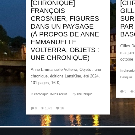
[CHRONIQUE]
[CH
FRANÇOIS
GIL
CROSNIER, FIGURES
SUR
DANS UN PAYSAGE
PAR
(À PROPOS DE ANNE
BAS
EMMANUELLE
Gilles D
VOLTERRA, OBJETS :
mai-juin
UNE CHRONIQUE)
octobre .
Anne Emmanuelle Volterra, Objets : une
in
chroniq
chronique, éditions LansKine, été 2024,
Basquin
101 pages, 16 €, ...
3
in
chronique
,
livres reçus
— by
librCritique
0
1373
16