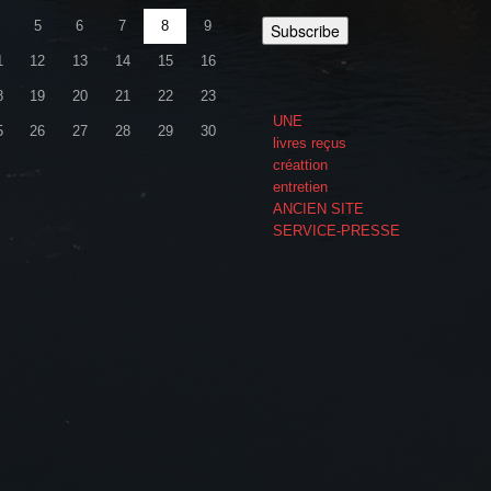
5
6
7
8
9
1
12
13
14
15
16
8
19
20
21
22
23
UNE
5
26
27
28
29
30
livres reçus
créattion
entretien
ANCIEN SITE
SERVICE-PRESSE