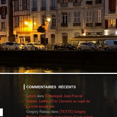
COMMENTAIRES RÉCENTS
Letoré
dans
[Chronique] Jean-Pascal
,
Dubost, Lettre à Eric Clemens au sujet de
La mort existe pas
Gregory Rateau
dans
[TEXTE] Grégory
Rateau, Ontologie et boulange (Court extrait