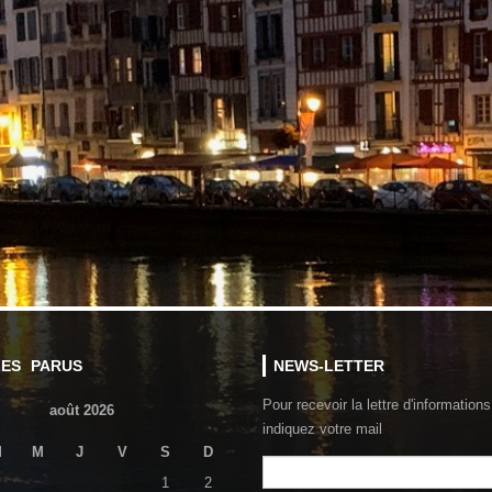
LES PARUS
NEWS-LETTER
Pour recevoir la lettre d'informations
août 2026
indiquez votre mail
M
M
J
V
S
D
1
2