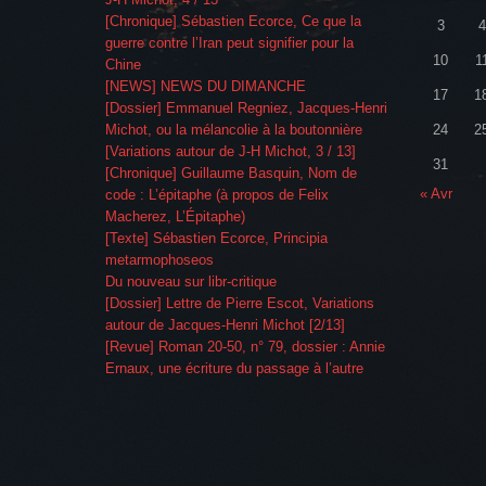
[Chronique] Sébastien Ecorce, Ce que la
3
4
guerre contre l’Iran peut signifier pour la
10
1
Chine
[NEWS] NEWS DU DIMANCHE
17
1
[Dossier] Emmanuel Regniez, Jacques-Henri
Michot, ou la mélancolie à la boutonnière
24
2
[Variations autour de J-H Michot, 3 / 13]
31
[Chronique] Guillaume Basquin, Nom de
« Avr
code : L’épitaphe (à propos de Felix
Macherez, L’Épitaphe)
[Texte] Sébastien Ecorce, Principia
metarmophoseos
Du nouveau sur libr-critique
[Dossier] Lettre de Pierre Escot, Variations
autour de Jacques-Henri Michot [2/13]
[Revue] Roman 20-50, n° 79, dossier : Annie
Ernaux, une écriture du passage à l’autre