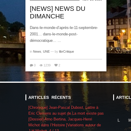
[NEWS] NEWS DU
DIMANCHE
Dans-le-monde-d’après-le-11-septembre-
2001… dans-le-monde-post-
démocratique… ...
in
News
,
UNE
— by
librCritique
0
1239
2
ARTICLES RÉCENTS
ARTIC
[Chronique] Jean-Pascal Dubost, Lettre à
Eric Clemens au sujet de La mort existe pas
[Dossier] Arno Bertina, Jacques-Henri
L
Michot dans l’Histoire [Variations autour de
J-H Michot, 4 / 13