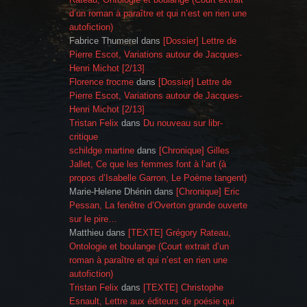
d’un roman à paraître et qui n’est en rien une
autofiction)
Fabrice Thumerel
dans
[Dossier] Lettre de
Pierre Escot, Variations autour de Jacques-
Henri Michot [2/13]
Florence trocme
dans
[Dossier] Lettre de
Pierre Escot, Variations autour de Jacques-
Henri Michot [2/13]
Tristan Felix
dans
Du nouveau sur libr-
critique
schildge martine
dans
[Chronique] Gilles
Jallet, Ce que les femmes font à l’art (à
propos d’Isabelle Garron, Le Poème tangent)
Marie-Helene Dhénin
dans
[Chronique] Eric
Pessan, La fenêtre d’Overton grande ouverte
sur le pire…
Matthieu
dans
[TEXTE] Grégory Rateau,
Ontologie et boulange (Court extrait d’un
roman à paraître et qui n’est en rien une
autofiction)
Tristan Felix
dans
[TEXTE] Christophe
Esnault, Lettre aux éditeurs de poésie qui