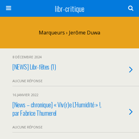
libr-critique
Marqueurs › Jerôme Duwa
8 DÉCEMBRE 2024
[NEWS] Libr-fêtes (1)
AUCUNE RÉPONSE
16 JANVIER 2022
[News – chronique] « Viv(r)e L’Humidité » !,
par Fabrice Thumerel
AUCUNE RÉPONSE