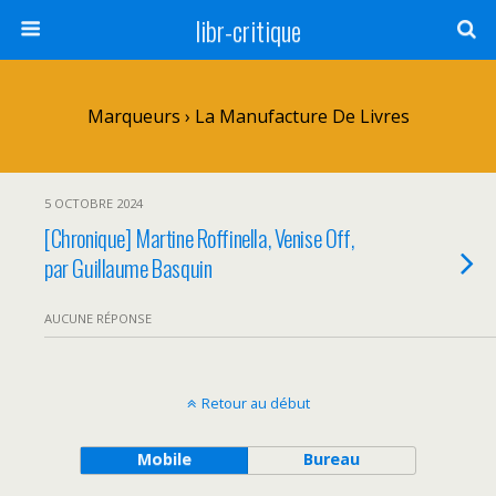
libr-critique
Marqueurs › La Manufacture De Livres
5 OCTOBRE 2024
[Chronique] Martine Roffinella, Venise Off,
par Guillaume Basquin
AUCUNE RÉPONSE
Retour au début
Mobile
Bureau