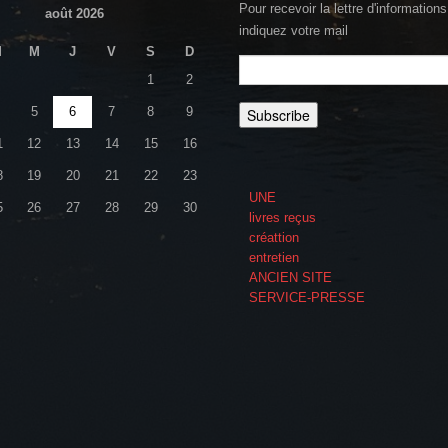
Pour recevoir la lettre d'informations
août 2026
indiquez votre mail
M
M
J
V
S
D
1
2
5
6
7
8
9
1
12
13
14
15
16
8
19
20
21
22
23
UNE
5
26
27
28
29
30
livres reçus
créattion
entretien
ANCIEN SITE
SERVICE-PRESSE