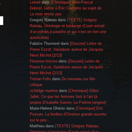
Letoré
dans
[Chronique] Jean-Pascal
,
Dubost, Lettre à Eric Clemens au sujet de
La mort existe pas
Gregory Rateau
dans
[TEXTE] Grégory
Rateau, Ontologie et boulange (Court extrait
d’un roman à paraître et qui n’est en rien une
autofiction)
Fabrice Thumerel
dans
[Dossier] Lettre de
Pierre Escot, Variations autour de Jacques-
Henri Michot [2/13]
Florence trocme
dans
[Dossier] Lettre de
Pierre Escot, Variations autour de Jacques-
Henri Michot [2/13]
Tristan Felix
dans
Du nouveau sur libr-
critique
schildge martine
dans
[Chronique] Gilles
Jallet, Ce que les femmes font à l’art (à
propos d’Isabelle Garron, Le Poème tangent)
Marie-Helene Dhénin
dans
[Chronique] Eric
Pessan, La fenêtre d’Overton grande ouverte
sur le pire…
Matthieu
dans
[TEXTE] Grégory Rateau,
Ontologie et boulange (Court extrait d’un