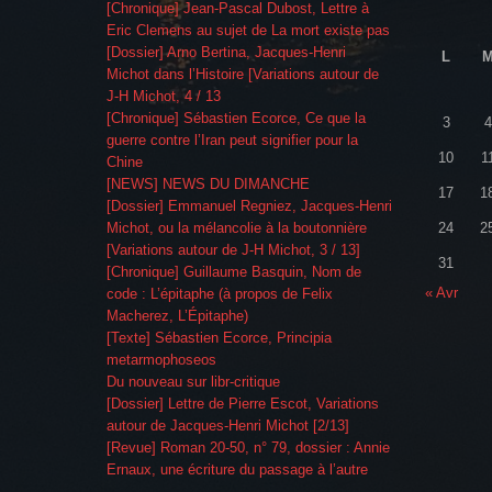
[Chronique] Jean-Pascal Dubost, Lettre à
Eric Clemens au sujet de La mort existe pas
[Dossier] Arno Bertina, Jacques-Henri
L
Michot dans l’Histoire [Variations autour de
J-H Michot, 4 / 13
[Chronique] Sébastien Ecorce, Ce que la
3
4
guerre contre l’Iran peut signifier pour la
10
1
Chine
[NEWS] NEWS DU DIMANCHE
17
1
[Dossier] Emmanuel Regniez, Jacques-Henri
Michot, ou la mélancolie à la boutonnière
24
2
[Variations autour de J-H Michot, 3 / 13]
31
[Chronique] Guillaume Basquin, Nom de
« Avr
code : L’épitaphe (à propos de Felix
Macherez, L’Épitaphe)
[Texte] Sébastien Ecorce, Principia
metarmophoseos
Du nouveau sur libr-critique
[Dossier] Lettre de Pierre Escot, Variations
autour de Jacques-Henri Michot [2/13]
[Revue] Roman 20-50, n° 79, dossier : Annie
Ernaux, une écriture du passage à l’autre