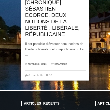
[CHRONIQUE]
SÉBASTIEN
ECORCE, DEUX
NOTIONS DE LA
LIBERTÉ : LIBÉRALE,
RÉPUBLICAINE
Il est possible d’évoquer deux notions de
liberté, « libérale » et « républicaine ». La
...
in
chronique
,
UNE
— by
librCritique
0
1419
20
ARTICLES RÉCENTS
ARTIC