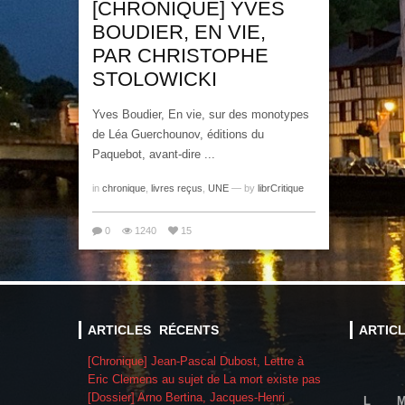
[CHRONIQUE] YVES
BOUDIER, EN VIE,
PAR CHRISTOPHE
STOLOWICKI
Yves Boudier, En vie, sur des monotypes
de Léa Guerchounov, éditions du
Paquebot, avant-dire ...
in
chronique
,
livres reçus
,
UNE
— by
librCritique
0
1240
15
ARTICLES RÉCENTS
ARTIC
[Chronique] Jean-Pascal Dubost, Lettre à
Eric Clemens au sujet de La mort existe pas
[Dossier] Arno Bertina, Jacques-Henri
L