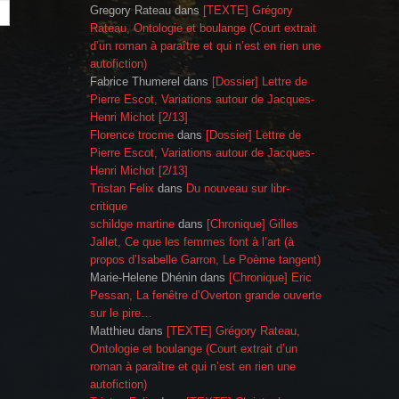
Gregory Rateau
dans
[TEXTE] Grégory
Rateau, Ontologie et boulange (Court extrait
d’un roman à paraître et qui n’est en rien une
autofiction)
Fabrice Thumerel
dans
[Dossier] Lettre de
Pierre Escot, Variations autour de Jacques-
Henri Michot [2/13]
Florence trocme
dans
[Dossier] Lettre de
Pierre Escot, Variations autour de Jacques-
Henri Michot [2/13]
Tristan Felix
dans
Du nouveau sur libr-
critique
schildge martine
dans
[Chronique] Gilles
Jallet, Ce que les femmes font à l’art (à
propos d’Isabelle Garron, Le Poème tangent)
Marie-Helene Dhénin
dans
[Chronique] Eric
Pessan, La fenêtre d’Overton grande ouverte
sur le pire…
Matthieu
dans
[TEXTE] Grégory Rateau,
Ontologie et boulange (Court extrait d’un
roman à paraître et qui n’est en rien une
autofiction)