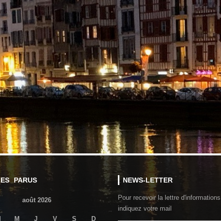
LES PARUS
NEWS-LETTER
Pour recevoir la lettre d'informations
août 2026
indiquez votre mail
M
M
J
V
S
D