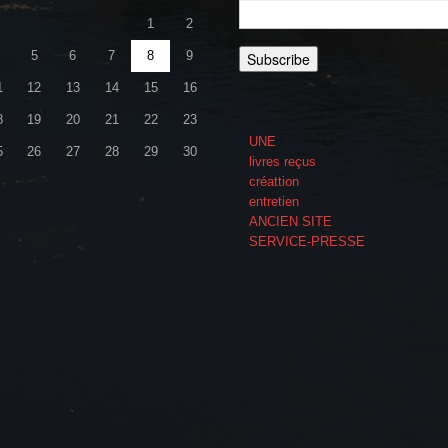
1
2
5
6
7
8
9
1
12
13
14
15
16
8
19
20
21
22
23
UNE
5
26
27
28
29
30
livres reçus
créattion
entretien
ANCIEN SITE
SERVICE-PRESSE