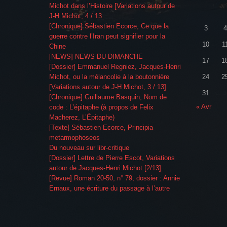
Michot dans l’Histoire [Variations autour de
J-H Michot, 4 / 13
[Chronique] Sébastien Ecorce, Ce que la
3
4
guerre contre l’Iran peut signifier pour la
10
1
Chine
[NEWS] NEWS DU DIMANCHE
17
1
[Dossier] Emmanuel Regniez, Jacques-Henri
Michot, ou la mélancolie à la boutonnière
24
2
[Variations autour de J-H Michot, 3 / 13]
31
[Chronique] Guillaume Basquin, Nom de
« Avr
code : L’épitaphe (à propos de Felix
Macherez, L’Épitaphe)
[Texte] Sébastien Ecorce, Principia
metarmophoseos
Du nouveau sur libr-critique
[Dossier] Lettre de Pierre Escot, Variations
autour de Jacques-Henri Michot [2/13]
[Revue] Roman 20-50, n° 79, dossier : Annie
Ernaux, une écriture du passage à l’autre