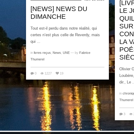
[LIV
[NEWS] NEWS DU
LE 
DIMANCHE
QUI
SUR
Tout est-il perdu dans notre réalité, qui
CON
certes n’est plus celle de Reverdy, mais
LA 
qui ...
POÉS
in
livres reçus
,
News
,
UNE
— by
Fabrice
SIÈ
Thumerel
Olivier 
0
1227
19
Loubère,
dir., Le .
in
chroniq
Thumerel
3