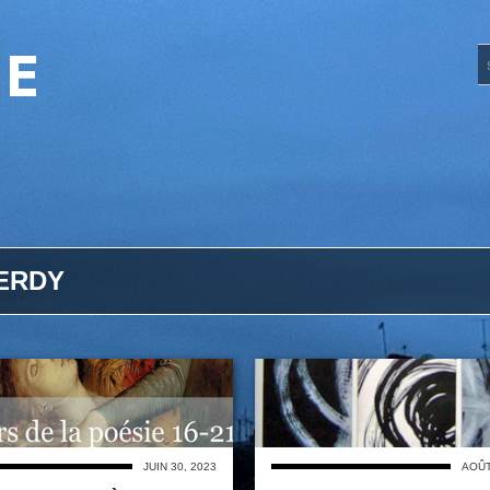
UE
ERDY
JUIN 30, 2023
AOÛT