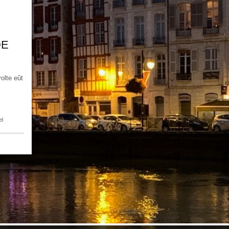
DE
volte eût
el