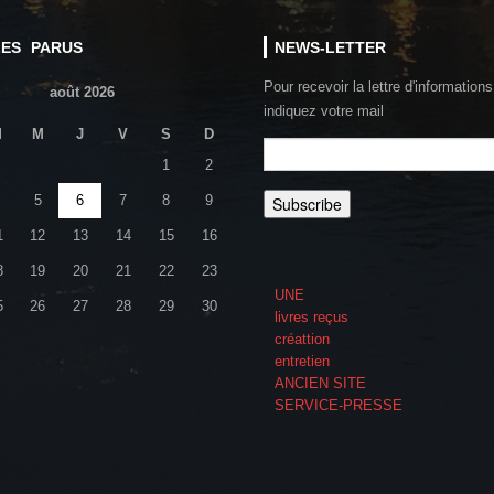
LES PARUS
NEWS-LETTER
Pour recevoir la lettre d'informations
août 2026
indiquez votre mail
M
M
J
V
S
D
1
2
5
6
7
8
9
1
12
13
14
15
16
8
19
20
21
22
23
UNE
5
26
27
28
29
30
livres reçus
créattion
entretien
ANCIEN SITE
SERVICE-PRESSE