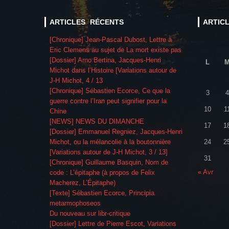
ARTICLES RÉCENTS
ARTIC
[Chronique] Jean-Pascal Dubost, Lettre à
Eric Clemens au sujet de La mort existe pas
[Dossier] Arno Bertina, Jacques-Henri
L
Michot dans l’Histoire [Variations autour de
J-H Michot, 4 / 13
[Chronique] Sébastien Ecorce, Ce que la
3
4
guerre contre l’Iran peut signifier pour la
10
1
Chine
[NEWS] NEWS DU DIMANCHE
17
1
[Dossier] Emmanuel Regniez, Jacques-Henri
Michot, ou la mélancolie à la boutonnière
24
2
[Variations autour de J-H Michot, 3 / 13]
31
[Chronique] Guillaume Basquin, Nom de
« Avr
code : L’épitaphe (à propos de Felix
Macherez, L’Épitaphe)
[Texte] Sébastien Ecorce, Principia
metarmophoseos
Du nouveau sur libr-critique
[Dossier] Lettre de Pierre Escot, Variations