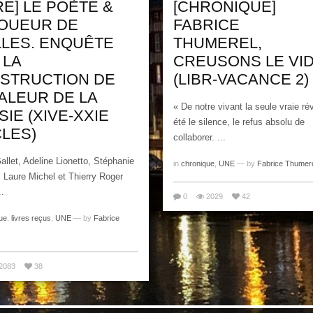
RE] LE POÈTE &
[CHRONIQUE]
JOUEUR DE
FABRICE
LLES. ENQUÊTE
THUMEREL,
 LA
CREUSONS LE VI
STRUCTION DE
(LIBR-VACANCE 2)
VALEUR DE LA
« De notre vivant la seule vraie ré
IE (XIVE-XXIE
été le silence, le refus absolu de
CLES)
collaborer. ...
Gallet, Adeline Lionetto, Stéphanie
in
chronique
,
UNE
— by
Fabrice Thumer
 Laure Michel et Thierry Roger
..
0
2029
42
ue
,
livres reçus
,
UNE
— by
Fabrice
2083
38