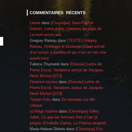
COMMENTAIRES RÉCENTS
Letoré
dans
[Chronique] Jean-Pascal
,
Dubost, Lettre à Eric Clemens au sujet de
La mort existe pas
Gregory Rateau
dans
[TEXTE] Grégory
Rateau, Ontologie et boulange (Court extrait
d’un roman à paraître et qui n’est en rien une
autofiction)
Fabrice Thumerel
dans
[Dossier] Lettre de
Pierre Escot, Variations autour de Jacques-
Henri Michot [2/13]
Florence trocme
dans
[Dossier] Lettre de
Pierre Escot, Variations autour de Jacques-
Henri Michot [2/13]
Tristan Felix
dans
Du nouveau sur libr-
critique
schildge martine
dans
[Chronique] Gilles
Jallet, Ce que les femmes font à l’art (à
propos d’Isabelle Garron, Le Poème tangent)
Marie-Helene Dhénin
dans
[Chronique] Eric