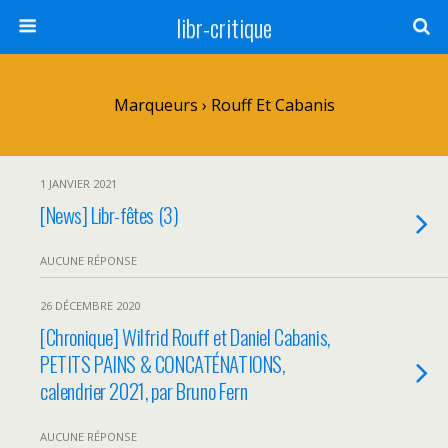
libr-critique
Marqueurs › Rouff Et Cabanis
1 JANVIER 2021
[News] Libr-fêtes (3)
AUCUNE RÉPONSE
26 DÉCEMBRE 2020
[Chronique] Wilfrid Rouff et Daniel Cabanis,
PETITS PAINS & CONCATÉNATIONS,
calendrier 2021, par Bruno Fern
AUCUNE RÉPONSE