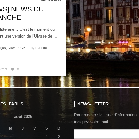
WS] NEWS DU
ANCHE
littéraire… C’est le moment où
nt une version de l’Ulysse de ...
eçus
,
News
,
UNE
— by
Fabrice
2219
18
LES PARUS
NEWS-LETTER
Pour recevoir la lettre d'informations
août 2026
indiquez votre mail
M
M
J
V
S
D
1
2