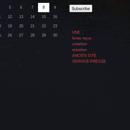
5
6
7
8
9
1
12
13
14
15
16
8
19
20
21
22
23
UNE
5
26
27
28
29
30
livres reçus
créattion
entretien
ANCIEN SITE
SERVICE-PRESSE