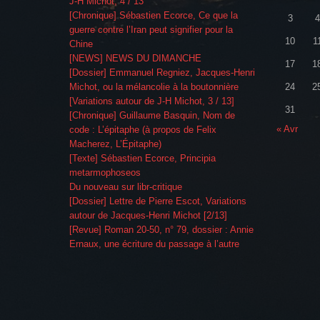
J-H Michot, 4 / 13
[Chronique] Sébastien Ecorce, Ce que la
3
4
guerre contre l’Iran peut signifier pour la
10
1
Chine
[NEWS] NEWS DU DIMANCHE
17
1
[Dossier] Emmanuel Regniez, Jacques-Henri
Michot, ou la mélancolie à la boutonnière
24
2
[Variations autour de J-H Michot, 3 / 13]
31
[Chronique] Guillaume Basquin, Nom de
« Avr
code : L’épitaphe (à propos de Felix
Macherez, L’Épitaphe)
[Texte] Sébastien Ecorce, Principia
metarmophoseos
Du nouveau sur libr-critique
[Dossier] Lettre de Pierre Escot, Variations
autour de Jacques-Henri Michot [2/13]
[Revue] Roman 20-50, n° 79, dossier : Annie
Ernaux, une écriture du passage à l’autre