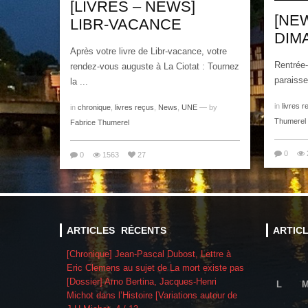
[LIVRES – NEWS]
[NE
LIBR-VACANCE
DIM
Après votre livre de Libr-vacance, votre
Rentrée-
rendez-vous auguste à La Ciotat : Tournez
paraisse
la ...
in
livres r
in
chronique
,
livres reçus
,
News
,
UNE
— by
Thumerel
Fabrice Thumerel
0
0
1563
27
ARTICLES RÉCENTS
ARTIC
[Chronique] Jean-Pascal Dubost, Lettre à
Eric Clemens au sujet de La mort existe pas
[Dossier] Arno Bertina, Jacques-Henri
L
Michot dans l’Histoire [Variations autour de