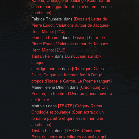
Rateau, Ontologie et boulange (Court extrait
d’un roman à paraître et qui n’est en rien une
autofiction)
Fabrice Thumerel
dans
[Dossier] Lettre de
Pierre Escot, Variations autour de Jacques-
Henri Michot [2/13]
Florence trocme
dans
[Dossier] Lettre de
Pierre Escot, Variations autour de Jacques-
Henri Michot [2/13]
Tristan Felix
dans
Du nouveau sur libr-
critique
schildge martine
dans
[Chronique] Gilles
Jallet, Ce que les femmes font à l’art (à
propos d’Isabelle Garron, Le Poème tangent)
Marie-Helene Dhénin
dans
[Chronique] Eric
Pessan, La fenêtre d’Overton grande ouverte
sur le pire…
Matthieu
dans
[TEXTE] Grégory Rateau,
Ontologie et boulange (Court extrait d’un
roman à paraître et qui n’est en rien une
autofiction)
Tristan Felix
dans
[TEXTE] Christophe
Esnault, Lettre aux éditeurs de poésie qui