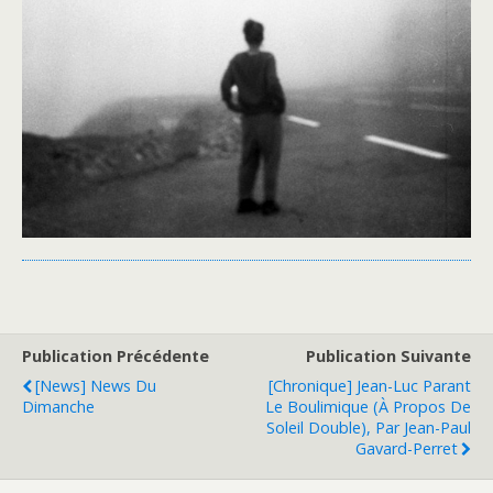
Publication Précédente
Publication Suivante
[News] News Du
[Chronique] Jean-Luc Parant
Dimanche
Le Boulimique (à Propos De
Soleil Double), Par Jean-Paul
Gavard-Perret