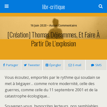
libr-critique
16 Juin 2020 • Aucun Commentaire
[Création] Thomas Déjeammes, Et Faire À
Partir De L’explosion
Partager
Tweeter
Épingler
E-mail
SMS
Vous écoutez, emportés par le rythme qui soudain se
met à bégayer… comme notre modernité, celle des
guerres, comme celle du 11 septembre 2001 et de la
catastrophe écologique…
Souvenez-vous, hypocrites lecteurs, nos semblables,