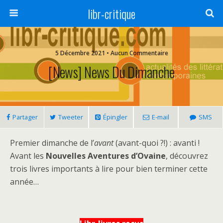
libr-critique
5 Décembre 2021 • Aucun Commentaire
[News] News Du Dimanche
Partager
Tweeter
Épingler
E-mail
SMS
Premier dimanche de l’
avant
(avant-quoi ?!) : avanti !
Avant les
Nouvelles Aventures d’Ovaine
, découvrez
trois livres importants à lire pour bien terminer cette
année…