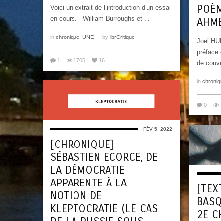
POÈM
Voici un extrait de l’introduction d’un essai
en cours. William Burroughs et ...
AHM
in
chronique
,
UNE
— by
librCritique
Joël HU
préface 
1
1705
16
de couve
in
chroniq
0
FÉV 5, 2022
[CHRONIQUE]
SÉBASTIEN ECORCE, DE
LA DÉMOCRATIE
APPARENTE À LA
[TEX
NOTION DE
BASQ
KLEPTOCRATIE (LE CAS
2E C