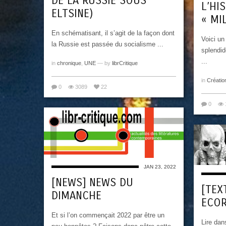
DE LA RUSSIE SOUS
L’HI
ELTSINE)
« MI
En schématisant, il s’agit de la façon dont
Voici un
la Russie est passée du socialisme ...
splendid
...
in
chronique
,
UNE
— by
librCritique
in
Créatio
0
3089
22
0
JAN 23, 2022
[NEWS] NEWS DU
[TEX
DIMANCHE
ECOR
Et si l’on commençait 2022 par être un
Lire dan