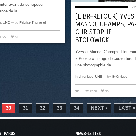
enter avant de se reposer
JAN
gence de la ...
[LIBR-RETOUR] YVES 
MANNO, CHAMPS, PA
n
,
UNE
— by
Fabrice Thumerel
CHRISTOPHE
1727
31
STOLOWICKI
Yves di Manno, Champs, Flammar
« Poésie », image de couverture d
une photographie de ...
in
chronique
,
UNE
— by
librCritique
0
1626
48
30
31
32
33
34
NEXT ›
LAST »
S PARUS
NEWS-LETTER