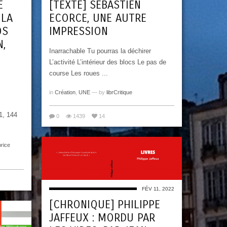
E
[TEXTE] SÉBASTIEN
 LA
ECORCE, UNE AUTRE
OS
IMPRESSION
N,
Inarrachable Tu pourras la déchirer
L’activité L’intérieur des blocs Le pas de
course Les roues ...
in
Création
,
UNE
— by
librCritique
1, 144
0
1439
14
rice
FÉV 11, 2022
[CHRONIQUE] PHILIPPE
JAFFEUX : MORDU PAR