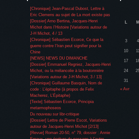
[Chronique] Jean-Pascal Dubost, Lettre à
Eric Clemens au sujet de La mort existe pas
[Dossier] Arno Bertina, Jacques-Henri
L
Michot dans l’Histoire [Variations autour de
J-H Michot, 4 / 13
[Chronique] Sébastien Ecorce, Ce que la
3
4
guerre contre l’Iran peut signifier pour la
10
1
Chine
[NEWS] NEWS DU DIMANCHE
17
1
[Dossier] Emmanuel Regniez, Jacques-Henri
Michot, ou la mélancolie à la boutonnière
24
2
[Variations autour de J-H Michot, 3 / 13]
31
[Chronique] Guillaume Basquin, Nom de
« Avr
code : L’épitaphe (à propos de Felix
Macherez, L’Épitaphe)
[Texte] Sébastien Ecorce, Principia
metarmophoseos
Du nouveau sur libr-critique
[Dossier] Lettre de Pierre Escot, Variations
autour de Jacques-Henri Michot [2/13]
[Revue] Roman 20-50, n° 79, dossier : Annie
Ernaux, une écriture du passage à l’autre