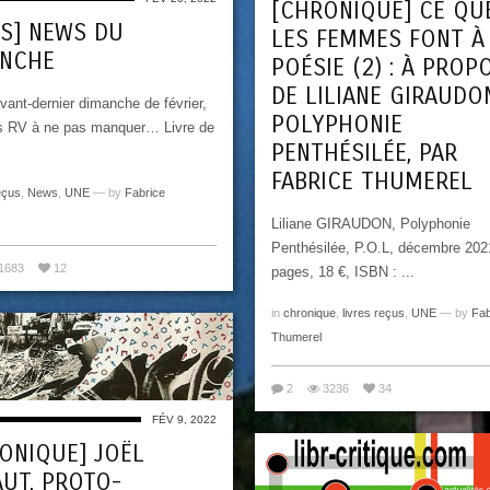
[CHRONIQUE] CE QU
S] NEWS DU
LES FEMMES FONT À
ANCHE
POÉSIE (2) : À PROP
DE LILIANE GIRAUDO
vant-dernier dimanche de février,
POLYPHONIE
s RV à ne pas manquer… Livre de
PENTHÉSILÉE, PAR
FABRICE THUMEREL
eçus
,
News
,
UNE
— by
Fabrice
Liliane GIRAUDON, Polyphonie
Penthésilée, P.O.L, décembre 202
1683
12
pages, 18 €, ISBN : ...
in
chronique
,
livres reçus
,
UNE
— by
Fab
Thumerel
2
3236
34
FÉV 9, 2022
ONIQUE] JOËL
UT, PROTO-