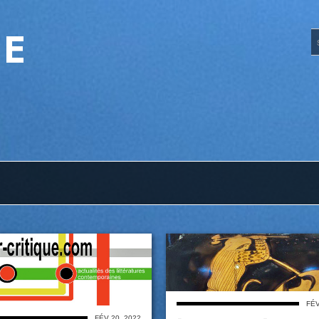
UE
FÉV
FÉV 20, 2022