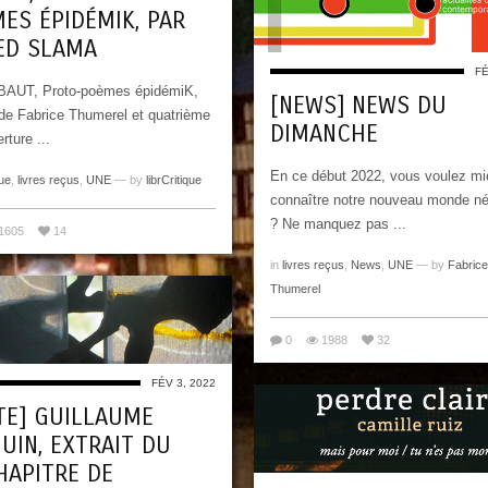
ES ÉPIDÉMIK, PAR
ED SLAMA
FÉ
BAUT, Proto-poèmes épidémiK,
[NEWS] NEWS DU
de Fabrice Thumerel et quatrième
DIMANCHE
rture ...
En ce début 2022, vous voulez m
ue
,
livres reçus
,
UNE
— by
librCritique
connaître notre nouveau monde néo
? Ne manquez pas ...
1605
14
in
livres reçus
,
News
,
UNE
— by
Fabrice
Thumerel
0
1988
32
FÉV 3, 2022
TE] GUILLAUME
UIN, EXTRAIT DU
HAPITRE DE