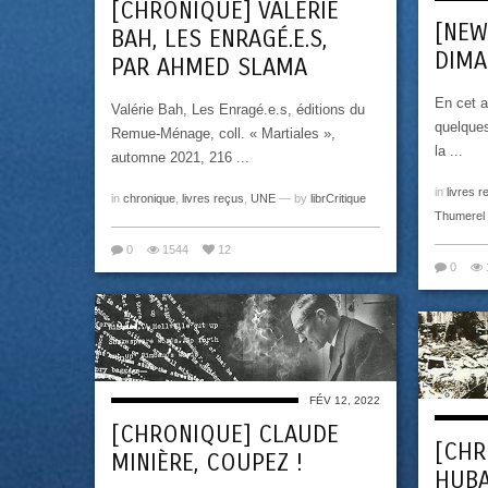
[CHRONIQUE] VALÉRIE
[NEW
BAH, LES ENRAGÉ.E.S,
DIM
PAR AHMED SLAMA
En cet a
Valérie Bah, Les Enragé.e.s, éditions du
quelque
Remue-Ménage, coll. « Martiales »,
la ...
automne 2021, 216 ...
in
livres r
in
chronique
,
livres reçus
,
UNE
— by
librCritique
Thumerel
0
1544
12
0
FÉV 12, 2022
[CHRONIQUE] CLAUDE
[CHR
MINIÈRE, COUPEZ !
HUBA