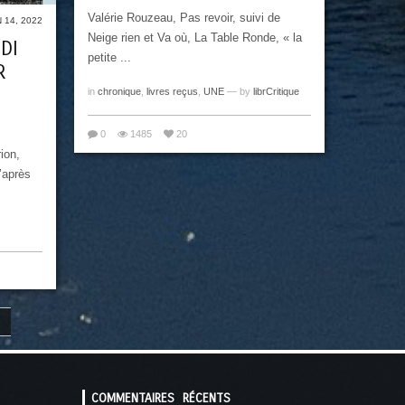
Valérie Rouzeau, Pas revoir, suivi de
 14, 2022
Neige rien et Va où, La Table Ronde, « la
DI
petite ...
R
in
chronique
,
livres reçus
,
UNE
— by
librCritique
0
1485
20
ion,
’après
COMMENTAIRES RÉCENTS