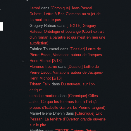
Letoré
dans
[Chronique] Jean-Pascal
,
Dubost, Lettre à Eric Clemens au sujet de
La mort existe pas
Gregory Rateau
dans
[TEXTE] Grégory
Rateau, Ontologie et boulange (Court extrait
d’un roman à paraître et qui n’est en rien une
autofiction)
Fabrice Thumerel
dans
[Dossier] Lettre de
Pierre Escot, Variations autour de Jacques-
Henri Michot [2/13]
Florence trocme
dans
[Dossier] Lettre de
Pierre Escot, Variations autour de Jacques-
Henri Michot [2/13]
Tristan Felix
dans
Du nouveau sur libr-
critique
schildge martine
dans
[Chronique] Gilles
Jallet, Ce que les femmes font à l’art (à
propos d’Isabelle Garron, Le Poème tangent)
Marie-Helene Dhénin
dans
[Chronique] Eric
Pessan, La fenêtre d’Overton grande ouverte
sur le pire…
Matthieu
dans
[TEXTE] Grégory Rateau,