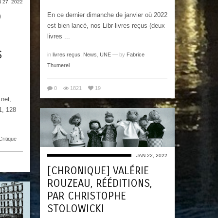
 27, 2022
D
En ce dernier dimanche de janvier où 2022
est bien lancé, nos Libr-livres reçus (deux
livres ...
S
in
livres reçus
,
News
,
UNE
— by
Fabrice
Thumerel
0
1821
19
.net,
1, 128
Critique
JAN 22, 2022
[CHRONIQUE] VALÉRIE
ROUZEAU, RÉÉDITIONS,
PAR CHRISTOPHE
STOLOWICKI