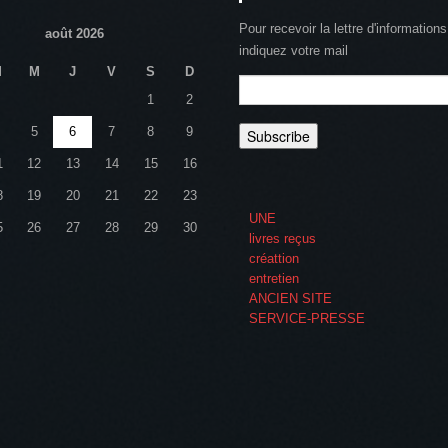
Pour recevoir la lettre d'informations
août 2026
indiquez votre mail
M
M
J
V
S
D
1
2
5
6
7
8
9
1
12
13
14
15
16
8
19
20
21
22
23
UNE
5
26
27
28
29
30
livres reçus
créattion
entretien
ANCIEN SITE
SERVICE-PRESSE