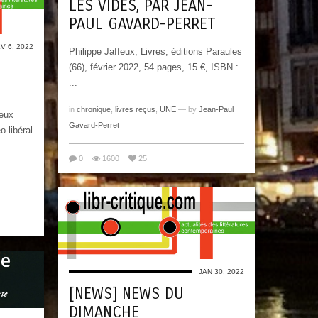
LES VIDES, PAR JEAN-
PAUL GAVARD-PERRET
V 6, 2022
Philippe Jaffeux, Livres, éditions Paraules
(66), février 2022, 54 pages, 15 €, ISBN :
...
in
chronique
,
livres reçus
,
UNE
— by
Jean-Paul
ieux
Gavard-Perret
-libéral
0
1600
25
JAN 30, 2022
[NEWS] NEWS DU
DIMANCHE