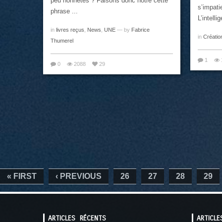
peu honnêtes ? Faisons donc nôtre cette
s’impati
phrase ...
L’intelli
in
livres reçus
,
News
,
UNE
— by
Fabrice
in
Créatio
Thumerel
1
0
2088
29
« FIRST
‹ PREVIOUS
26
27
28
29
ARTICLES RÉCENTS
ARTICLE