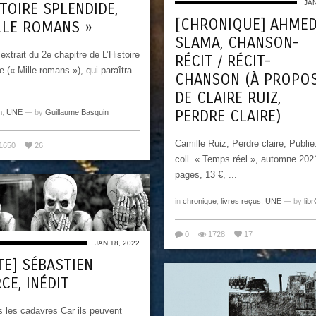
JAN
STOIRE SPLENDIDE,
[CHRONIQUE] AHME
LLE ROMANS »
SLAMA, CHANSON-
 extrait du 2e chapitre de L’Histoire
RÉCIT / RÉCIT-
e (« Mille romans »), qui paraîtra
CHANSON (À PROPO
DE CLAIRE RUIZ,
PERDRE CLAIRE)
n
,
UNE
— by
Guillaume Basquin
Camille Ruiz, Perdre claire, Publie
1650
26
coll. « Temps réel », automne 202
pages, 13 €, ...
in
chronique
,
livres reçus
,
UNE
— by
libr
0
1728
17
JAN 18, 2022
TE] SÉBASTIEN
CE, INÉDIT
s les cadavres Car ils peuvent