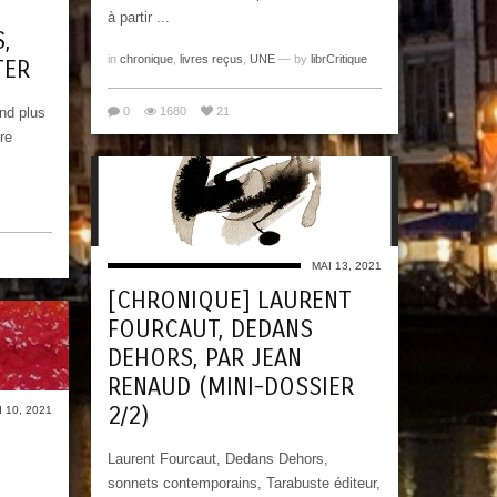
à partir ...
,
in
chronique
,
livres reçus
,
UNE
— by
librCritique
TER
nd plus
0
1680
21
re
MAI 13, 2021
[CHRONIQUE] LAURENT
FOURCAUT, DEDANS
DEHORS, PAR JEAN
RENAUD (MINI-DOSSIER
2/2)
 10, 2021
Laurent Fourcaut, Dedans Dehors,
sonnets contemporains, Tarabuste éditeur,