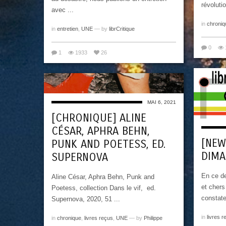
révolutio
avec ...
in
chroniq
in
entretien
,
UNE
— by
librCritique
0
1
1933
26
MAI 6, 2021
[CHRONIQUE] ALINE
CÉSAR, APHRA BEHN,
[NEW
PUNK AND POETESS, ED.
DIM
SUPERNOVA
En ce d
Aline César, Aphra Behn, Punk and
et chers
Poetess, collection Dans le vif, ed.
constater
Supernova, 2020, 51 ...
in
livres r
in
chronique
,
livres reçus
,
UNE
— by
Philippe