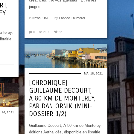
créatrices… À vos agendas ! Et vu les
RT,
jauges ...
EY
in
News
,
UNE
— by
Fabrice Thumerel
nterey,
0
2189
22
ibrairie
MAI 18, 2021
[CHRONIQUE]
GUILLAUME DECOURT,
À 80 KM DE MONTEREY,
PAR DAN ORNIK (MINI-
DOSSIER 1/2)
 14, 2021
Guillaume Decourt, À 80 km de Monterey,
éditions Aethalidès, disponible en librairie