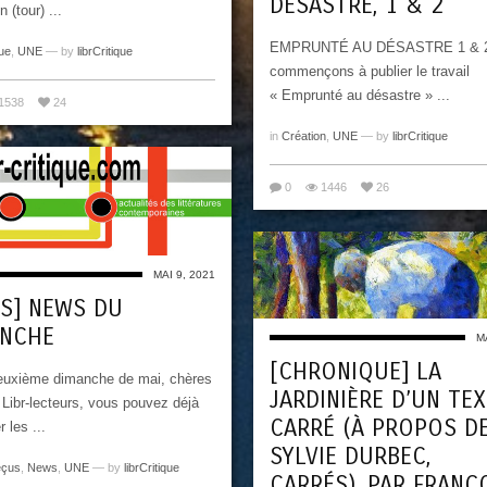
DÉSASTRE, 1 & 2
n (tour) ...
EMPRUNTÉ AU DÉSASTRE 1 & 2
ue
,
UNE
— by
librCritique
commençons à publier le travail
« Emprunté au désastre » ...
1538
24
in
Création
,
UNE
— by
librCritique
0
1446
26
MAI 9, 2021
S] NEWS DU
ANCHE
M
[CHRONIQUE] LA
euxième dimanche de mai, chères
JARDINIÈRE D’UN TE
 Libr-lecteurs, vous pouvez déjà
CARRÉ (À PROPOS D
 les ...
SYLVIE DURBEC,
eçus
,
News
,
UNE
— by
librCritique
CARRÉS), PAR FRANÇ