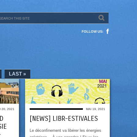
FOLLOW US:
LAST »
 20, 2021
MAI 19, 2021
D
[NEWS] LIBR-ESTIVALES
IE
Le déconfinement va libérer les énergies
-