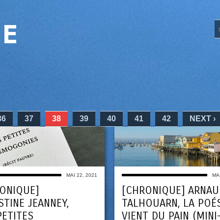
UE
36
37
38
39
40
41
42
NEXT ›
MAI 22, 2021
MAI
ONIQUE]
[CHRONIQUE] ARNAU
STINE JEANNEY,
TALHOUARN, LA POÉS
PETITES
VIENT DU PAIN (MINI