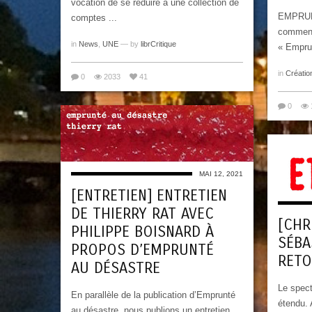
vocation de se réduire à une collection de
EMPRUN
comptes ...
commenço
in
News
,
UNE
— by
librCritique
« Emprun
in
Créatio
0
2033
41
0
MAI 12, 2021
[ENTRETIEN] ENTRETIEN
DE THIERRY RAT AVEC
[CHR
PHILIPPE BOISNARD À
SÉBA
PROPOS D’EMPRUNTÉ
RETO
AU DÉSASTRE
Le spect
En parallèle de la publication d’Emprunté
étendu. 
au désastre, nous publions un entretien