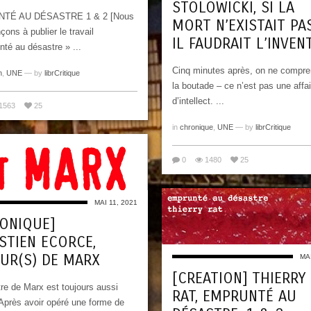
STOLOWICKI, SI LA
TÉ AU DÉSASTRE 1 & 2 [Nous
MORT N’EXISTAIT PAS
ns à publier le travail
IL FAUDRAIT L’INVEN
té au désastre » ...
Cinq minutes après, on ne compre
n
,
UNE
— by
librCritique
la boutade – ce n’est pas une affai
d’intellect. ...
1563
25
in
chronique
,
UNE
— by
librCritique
0
1480
25
MAI 11, 2021
ONIQUE]
STIEN ECORCE,
UR(S) DE MARX
MAI
[CREATION] THIERRY
re de Marx est toujours aussi
RAT, EMPRUNTÉ AU
Après avoir opéré une forme de