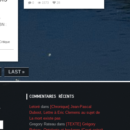
0
1573
28
e
BN :
Critique
LAST »
COMMENTAIRES RÉCENTS
Letoré
dans
[Chronique] Jean-Pascal
,
Dubost, Lettre à Eric Clemens au sujet de
La mort existe pas
Gregory Rateau
dans
[TEXTE] Grégory
Rateau, Ontologie et boulange (Court extrait