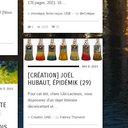
176 pages, 2021, 16 ...
 [Nous
in
chronique
,
livres reçus
,
UNE
— by
librCritique
0
1609
26
MAI 8, 2021
[CRÉATION] JOËL
HUBAUT, ÉPIDÉMIK (29)
AI 5, 2021
Pour cet été, chers Libr-Lecteurs, vous
disposerez d’un objet littéraire
XTE
déconcertant et ...
E
in
Création
,
UNE
— by
Fabrice Thumerel
OIS