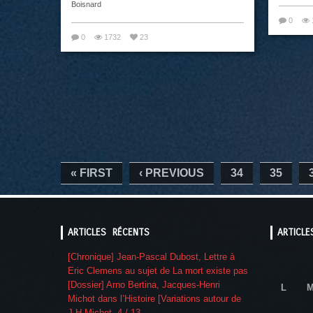
Boisnard
0
0
1732
23
« FIRST
‹ PREVIOUS
34
35
ARTICLES RÉCENTS
ARTICLE
[Chronique] Jean-Pascal Dubost, Lettre à
Eric Clemens au sujet de La mort existe pas
[Dossier] Arno Bertina, Jacques-Henri
L
Michot dans l’Histoire [Variations autour de
J-H Michot, 4 / 13