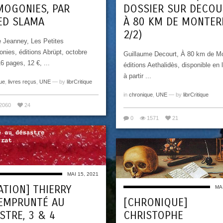
OGONIES, PAR
DOSSIER SUR DECOU
ED SLAMA
À 80 KM DE MONTER
2/2)
e Jeanney, Les Petites
ies, éditions Abrüpt, octobre
Guillaume Decourt, À 80 km de Mo
6 pages, 12 €, ...
éditions Aethalidès, disponible en l
à partir ...
ue
,
livres reçus
,
UNE
— by
librCritique
in
chronique
,
UNE
— by
librCritique
2060
24
0
1571
21
MAI 15, 2021
ATION] THIERRY
MAI
 EMPRUNTÉ AU
[CHRONIQUE]
STRE, 3 & 4
CHRISTOPHE