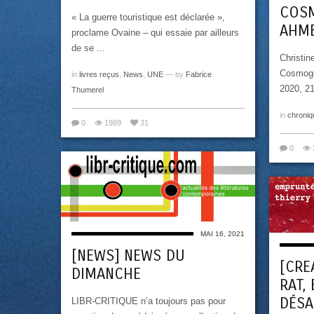
COSM
« La guerre touristique est déclarée »,
AHM
proclame Ovaine – qui essaie par ailleurs
de se ...
Christin
Cosmogon
in
livres reçus
,
News
,
UNE
— by
Fabrice
2020, 21
Thumerel
in
chroniq
0
1989
31
0
MAI 16, 2021
[NEWS] NEWS DU
[CRE
DIMANCHE
RAT,
DÉSA
LIBR-CRITIQUE n’a toujours pas pour