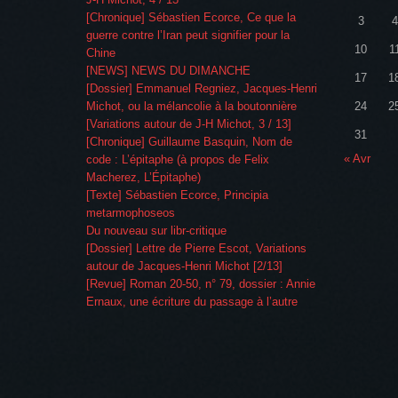
[Chronique] Sébastien Ecorce, Ce que la
3
4
guerre contre l’Iran peut signifier pour la
10
1
Chine
[NEWS] NEWS DU DIMANCHE
17
1
[Dossier] Emmanuel Regniez, Jacques-Henri
Michot, ou la mélancolie à la boutonnière
24
2
[Variations autour de J-H Michot, 3 / 13]
31
[Chronique] Guillaume Basquin, Nom de
« Avr
code : L’épitaphe (à propos de Felix
Macherez, L’Épitaphe)
[Texte] Sébastien Ecorce, Principia
metarmophoseos
Du nouveau sur libr-critique
[Dossier] Lettre de Pierre Escot, Variations
autour de Jacques-Henri Michot [2/13]
[Revue] Roman 20-50, n° 79, dossier : Annie
Ernaux, une écriture du passage à l’autre