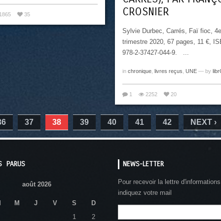
CROSNIER
1865
35
Sylvie Durbec, Carrés, Faï fioc, 4
trimestre 2020, 67 pages, 11 €, IS
978-2-37427-044-9. ...
in
chronique
,
livres reçus
,
UNE
— by
libr
1
2252
20
36
37
38
39
40
41
42
NEXT ›
S PARUS
NEWS-LETTER
Pour recevoir la lettre d'informations
août 2026
indiquez votre mail
M
M
J
V
S
D
1
2