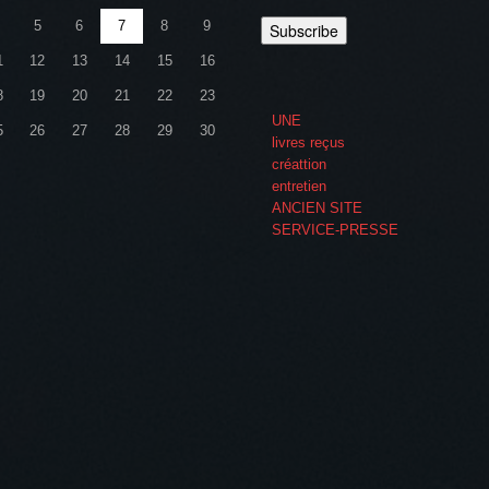
5
6
7
8
9
1
12
13
14
15
16
8
19
20
21
22
23
UNE
5
26
27
28
29
30
livres reçus
créattion
entretien
ANCIEN SITE
SERVICE-PRESSE