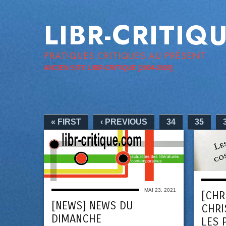
LIBR-CRITIQ
PRATIQUES CRITIQUES AU PRÉSENT
ANCIEN SITE LIBR-CRITIQUE [2004-2020]
« FIRST
‹ PREVIOUS
34
35
MAI 23, 2021
[CHR
[NEWS] NEWS DU
CHRI
DIMANCHE
LES 