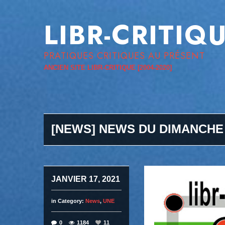
LIBR-CRITIQ
PRATIQUES CRITIQUES AU PRÉSENT
ANCIEN SITE LIBR-CRITIQUE [2004-2020]
[NEWS] NEWS DU DIMANCHE
JANVIER 17, 2021
in Category:
News
,
UNE
0
1184
11