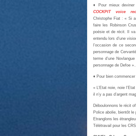
♦ Pour mieux deviner 
COCKPIT voice rec
Christophe Fiat : « Si 
faire les Robinson Cr
poésie et de récit. Il v
entendu lors d’une visio
l’occasion de ce secon
personnage de Cervantè
terme d’une Novlangue i
personnage de Defoe »
♦ Pour bien commencer 
« L’Etat noie, noie l’Etat
il n’y a pas d’argent mag
Déboulonnons le récit off
Police abolie, bientôt le
Etranglons les étrangleu
Télétravail pour les CR