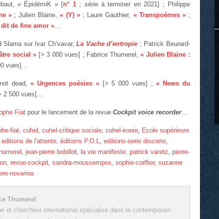
baut, « ÉpidémiK » [
n° 1
; série à terminer en 2021] ; Philippe
ne »
; Julien Blaine,
« (Y) »
; Laure Gauthier,
« Transpoèmes »
;
 dit de fine amor »
…
 Slama sur Ivar Ch’vavar,
La Vache d’entropie
; Patrick Beurard-
âtre social »
[> 3 000 vues] ; Fabrice Thumerel,
« Julien Blaine :
00 vues]…
 not dead,
« Urgences poésies »
[> 5 000 vues] ;
« News du
> 2 500 vues]…
ophe Fiat
pour le lancement de la revue
Cockpit voice recorder
…
phe-fiat
,
cuhel
,
cuhel-critique sociale
,
cuhel-ironie
,
Ecole supérieure
,
editions de l'attente
,
éditions P.O.L
,
editions-serie discrete
,
thumerel
,
jean-pierre bobillot
,
la vie manifeste
,
patrick varetz
,
pierre-
ion
,
revue-cockpit
,
sandra-moussempes
,
sophie-coiffier
,
suzanne
ere-novarina
ce Thumerel
ue et chercheur international spécialisé dans le contemporain