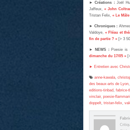
► Créations :
Joël Hu
Jaffeux,
« John Coltra
Tristan Felix,
« Le Mâle
► Chroniques :
Ahmed
Valdoye,
« Fléau et thé
fin de partie ? »
[> 3 5
► NEWS :
Poesie is
dimanche du 17/05 »
[
►
Entretien avec Christ
anne-kawala
,
christo
des beaux-arts de Lyon
editions-tinbad
,
fabrice-
vinclair
,
poesie-flammar
doppelt
,
tristan-felix
,
val
Fabri
Critiq