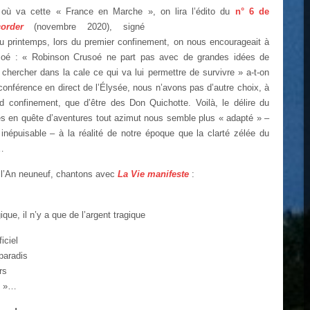
où va cette « France en Marche », on lira l’édito du
n° 6 de
order
(novembre 2020),
signé
au printemps, lors du premier confinement, on nous encourageait à
usoé : « Robinson Crusoé ne part pas avec de grandes idées de
a chercher dans la cale ce qui va lui permettre de survivre » a-t-on
conférence en direct de l’Élysée, nous n’avons pas d’autre choix, à
d confinement, que d’être des Don Quichotte. Voilà, le délire du
s en quête d’aventures tout azimut nous semble plus « adapté » –
népuisable – à la réalité de notre époque que la clarté zélée du
…
l’An neuneuf, chantons avec
La Vie manifeste
:
ique, il n’y a que de l’argent tragique
iciel
 paradis
rs
S »…