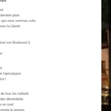
nard
rd
 dernière pluie
r que nous sommes cuits
aimes la Liberté
urtout son Boulevard !)
er
rd
de l’apocalypse
ice !
de tous les nullards
é des démerdards
r en rond
compte le pognon