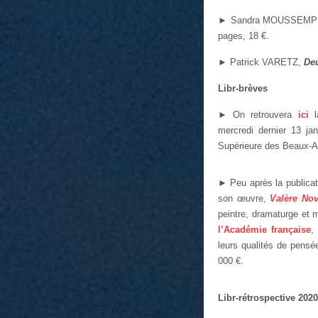
►
Sandra MOUSSEM
pages, 18 €.
►
Patrick VARETZ,
De
Libr-brèves
►
On retrouvera
ici
la
mercredi dernier 13 ja
Supérieure des Beaux-Ar
►
Peu après la publicat
son œuvre,
Valère Nov
peintre, dramaturge et 
l’Académie française
,
leurs qualités de pensée
000 €.
Libr-rétrospective 2020