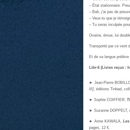
– État stationnaire. Preuv
– Bah, j’ai pas de preuv
– Veux-tu que je témoigne
– Tu seras inculpée pou
Ovaine, émue, lui doub
Transporté par ce vent d
Et de sa langue prélève 
Libr-6 (Livres reçus : h
►
Jean-Pierre BOBILL
III]
, éditions Tinbad, col
►
Sophie COIFFIER,
T
►
Suzanne DOPPELT,
►
Anne KAWALA,
Les
pages, 12 €.