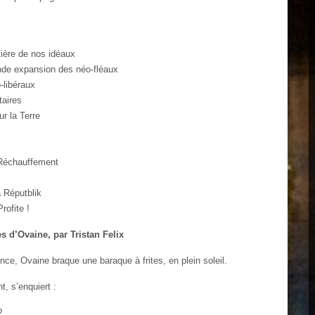
itière de nos idéaux
onde expansion des néo-fléaux
-libéraux
taires
ur la Terre
d Réchauffement
a Réputblik
rofite !
s d’Ovaine, par Tristan Felix
ce, Ovaine braque une baraque à frites, en plein soleil.
nt, s’enquiert :
?