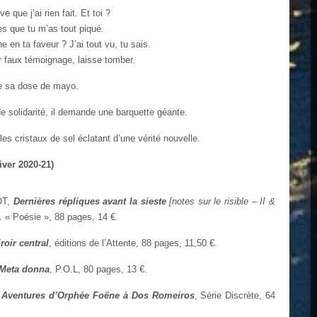
e que j’ai rien fait. Et toi ?
es que tu m’as tout piqué.
 en ta faveur ? J’ai tout vu, tu sais.
r faux témoignage, laisse tomber.
le sa dose de mayo.
e solidarité, il demande une barquette géante.
les cristaux de sel éclatant d’une vérité nouvelle.
iver 2020-21)
OT,
Dernières répliques avant la sieste
[notes sur le risible – II &
l. « Poésie », 88 pages, 14 €.
iroir central
, éditions de l’Attente, 88 pages, 11,50 €.
Meta donna
, P.O.L, 80 pages, 13 €.
 Aventures d’Orphée Foëne à Dos Romeiros
, Série Discrète, 64