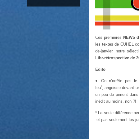
Ces premières
NEWS d
les textes de CUHEL co
de-janvier, notre sélect
Libr-rétrospective de 
Édito
♦ On n’arrête pas le P
*
feu
, angoisse devant un
un peu de piment dans
inédit au moins, non ?!
* La seule différence av
et pas seulement les j