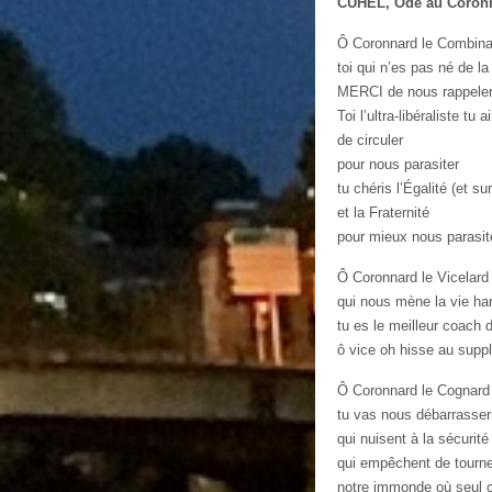
CUHEL, Ode au Coron
Ô Coronnard le Combina
toi qui n’es pas né de la
MERCI de nous rappele
Toi l’ultra-libéraliste tu 
de circuler
pour nous parasiter
tu chéris l’Égalité (et s
et la Fraternité
pour mieux nous parasit
Ô Coronnard le Vicelard
qui nous mène la vie ha
tu es le meilleur coach 
ô vice oh hisse au suppl
Ô Coronnard le Cognard
tu vas nous débarrasser 
qui nuisent à la sécurit
qui empêchent de tourne
notre immonde où seul 