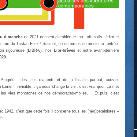
u dimanche
de 2021 donnent d’emblée le ton : offensifs l’édito et
mme de Tristan Felix ! Suivent, en ce temps de médiocre rentrée-
ion rigoureuse (
LIBR-6
), nos
Libr-brèves
et notre avant-dernière
2020
…
rogrès : des files d’attente et de la flicaille partout, couvre-
 Ennemi invisible… ça nous change la vie : c’est vrai quoi, ça met
 les vies monotones de nos démocraties-molles… Et puis, c’est
ec 1942, c’est que cette fois il concerne tous les (néo)pétainistes –
uifs…