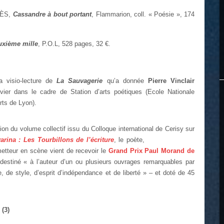
PÈS,
Cassandre à bout portant
, Flammarion, coll. « Poésie », 174
uxième mille
, P.O.L, 528 pages, 32 €.
 visio-lecture de
La Sauvagerie
qu’a donnée
Pierre Vinclair
nvier dans le cadre de Station d’arts poétiques (Ecole Nationale
ts de Lyon).
ion du volume collectif issu du Colloque international de Cerisy sur
arina : Les
Tourbillons de l’écriture
, le poète,
metteur en scène vient de recevoir le
Grand Prix Paul Morand de
 destiné « à l’auteur d’un ou plusieurs ouvrages remarquables par
, de style, d’esprit d’indépendance et de liberté » – et doté de 45
 (3)