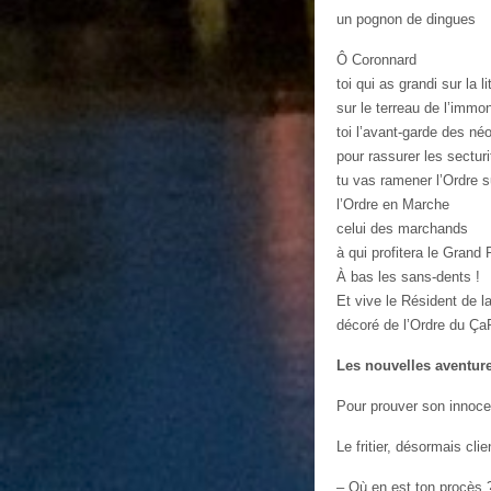
un pognon de dingues
Ô Coronnard
toi qui as grandi sur la l
sur le terreau de l’imm
toi l’avant-garde des néo
pour rassurer les secturi
tu vas ramener l’Ordre s
l’Ordre en Marche
celui des marchands
à qui profitera le Gran
À bas les sans-dents !
Et vive le Résident de l
décoré de l’Ordre du ÇaP
Les nouvelles aventure
Pour prouver son innocen
Le fritier, désormais clie
– Où en est ton procès 