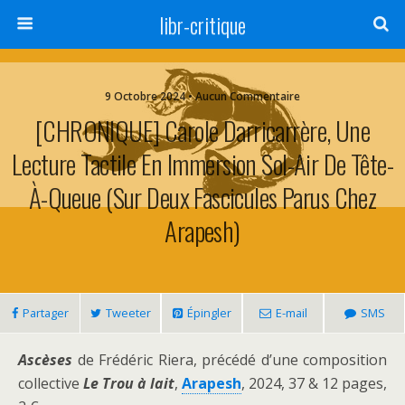
libr-critique
9 Octobre 2024 • Aucun Commentaire
[CHRONIQUE] Carole Darricarrère, Une
Lecture Tactile En Immersion Sol-Air De Tête-
À-Queue (sur Deux Fascicules Parus Chez
Arapesh)
Partager
Tweeter
Épingler
E-mail
SMS
Ascèses
de Frédéric Riera, précédé d’une composition
collective
Le Trou à lait
,
Arapesh
, 2024, 37 & 12 pages,