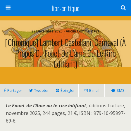
libr-critique
22 Décembre 2025 • Aucun Commentaire
[Chronique] Lambert Castellani, Carnaval (à
Propos Du Fouet De L’âme Ou Le Rire
Édifiant)
Partager
Tweeter
Épingler
E-mail
SMS
Le Fouet de l’âme ou le rire édifiant
, éditions Lurlure,
novembre 2025, 244 pages, 21 €, ISBN : 979-10-95997-
69-6.