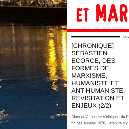
NOV
[CHRONIQUE]
SÉBASTIEN
ECORCE, DES
FORMES DE
MARXISME,
HUMANISTE ET
ANTIHUMANISTE,
REVISITATION ET
ENJEUX (2/2)
Alors qu’Althusser s’éloignait du 
fin des années 1970, Lefebvre s’y 