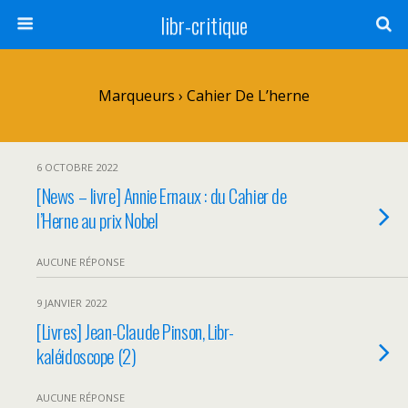
libr-critique
Marqueurs › Cahier De L’herne
6 OCTOBRE 2022
[News – livre] Annie Ernaux : du Cahier de
l’Herne au prix Nobel
AUCUNE RÉPONSE
9 JANVIER 2022
[Livres] Jean-Claude Pinson, Libr-
kaléidoscope (2)
AUCUNE RÉPONSE