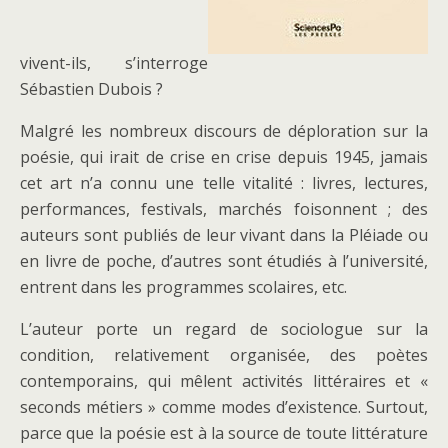
Libr-événements
vivent-ils, s’interroge
Sébastien Dubois ?
► Mercredi 22 mars 2023,
19h :
Sébastien Dubois –
La vie sociale des poètes
Malgré les nombreux discours de déploration sur la
Avec Aurélie Foglia & Dominique Rabaté
/
tarif : 6 €
poésie, qui irait de crise en crise depuis 1945, jamais
— adhérent : 0 €
cet art n’a connu une telle vitalité : livres, lectures,
performances, festivals, marchés foisonnent ; des
auteurs sont publiés de leur vivant dans la Pléiade ou
en livre de poche, d’autres sont étudiés à l’université,
entrent dans les programmes scolaires, etc.
L’auteur porte un regard de sociologue sur la
condition, relativement organisée, des poètes
contemporains, qui mêlent activités littéraires et «
seconds métiers » comme modes d’existence. Surtout,
parce que la poésie est à la source de toute littérature