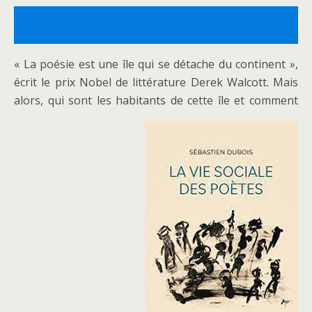
►
La Revue des revues
, n° 69, 144 pages, 18 €.
« La poésie est une île qui se détache du continent »,
écrit le prix Nobel de littérature Derek Walcott. Mais
►
Sébastien DENIS,
Ezra Pound et le cinéma
, Quidam
alors, qui sont les habitants de cette île et comment
éditeur, 108 pages, 12 €.
►
Daniel CABANIS,
Tutoiements
, éditions Louise
Bottu, 92 pages, 14 €.
►
Benoît CASAS,
Combine
, Nous éditions, 272 pages,
20 €.
►
Laure GAUTHIER,
La Cité dolente
, Lanskine, coll.
poche, 64 pages, 8 €.
►
Sébastien RONGIER,
The Party
de Black Edwards
,
éditions GREMESE, 120 pages, 21 €.