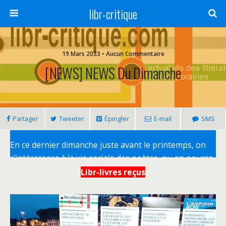
libr-critique
19 Mars 2023 • Aucun Commentaire
[NEWS] NEWS Du Dimanche
Partager
Tweeter
Épingler
E-mail
SMS
En ce dernier dimanche juste avant le printemps, on
s’intéressera à la vie sociale des poètes, ou on pourra
tenter une descente aux enfers avec
La Cité dolente
Libr-livres reçus
de Laure Gautier, ou encore retrouver le duo
Beurard-Valdoye / Isabelle Vorle… Mais auparavant,
nos
Lib-livres reçus
…