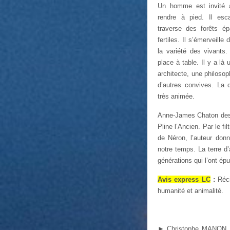
Un homme est invité à
rendre à pied. Il esc
traverse des forêts ép
fertiles. Il s’émerveille
la variété des vivants. 
place à table. Il y a là 
architecte, une philosop
d’autres convives. La 
très animée.
Anne-James Chaton dessi
Pline l’Ancien. Par le fi
de Néron, l’auteur donn
notre temps. La terre d
générations qui l’ont épu
Avis express LC
:
Réci
humanité et animalité.
►
Christophe MANON