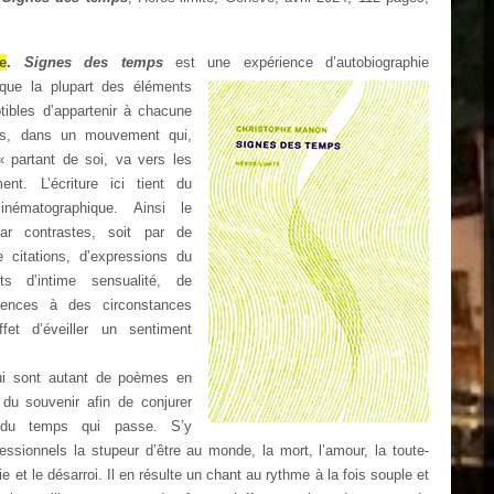
e
.
Signes
des temps
est une expérience d’autobiographie
e que la plupart des éléments
ibles d’appartenir à chacune
us, dans un mouvement qui,
 partant de soi, va vers les
ent. L’écriture ici tient du
ématographique. Ainsi le
ar contrastes, soit par de
de citations, d’expressions du
s d’intime sensualité, de
rences à des circonstances
ffet d’éveiller un sentiment
qui sont autant de poèmes en
 du souvenir afin de conjurer
é du temps qui passe. S’y
essionnels la stupeur d’être au monde, la mort, l’amour, la toute-
ie et le désarroi. Il en résulte un chant au rythme à la fois souple et