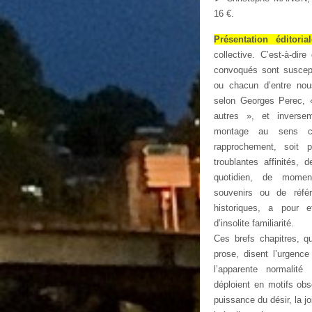
16 €.
Présentation éditorial
collective. C’est-à-dir
convoqués sont suscept
ou chacun d’entre no
selon Georges Perec, «
autres », et inversem
montage au sens cin
rapprochement, soit p
troublantes affinités, 
quotidien, de moment
souvenirs ou de réfé
historiques, a pour e
d’insolite familiarité.
Ces brefs chapitres, 
prose, disent l’urgence
l’apparente normalit
déploient en motifs obs
puissance du désir, la jo