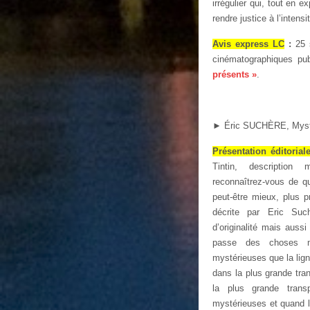
irrégulier qui, tout en
rendre justice à l’inten
Avis express LC
:
25 
cinématographiques pu
présents »
.
►
Éric SUCHÈRE, Mystér
Présentation éditorial
Tintin, description
reconnaîtrez-vous de qu
peut-être mieux, plus p
décrite par Eric Such
d’originalité mais aussi
passe des choses my
mystérieuses que la lign
dans la plus grande tra
la plus grande tran
mystérieuses et quand l