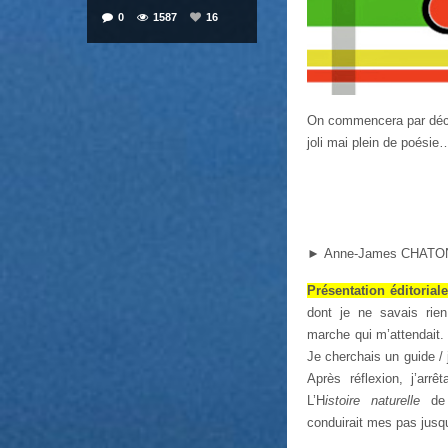
0
1587
16
On commencera par déc
joli mai plein de poésie
►
Anne-James CHATO
Présentation éditoriale
dont je ne savais rien
marche qui m’attendait. 
Je cherchais un guide / 
Après réflexion, j’arrê
L’H
istoire naturelle
de P
conduirait mes pas jusqu