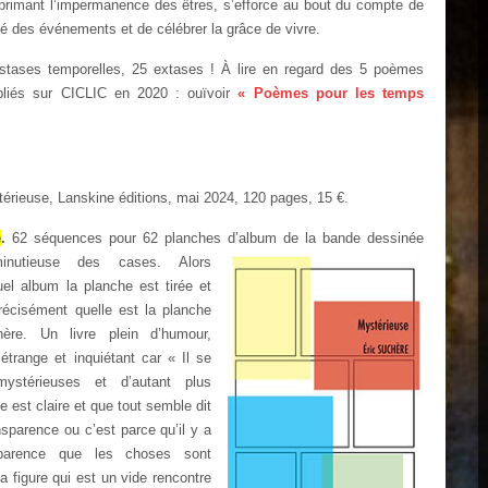
 exprimant l’impermanence des êtres, s’efforce au bout du compte de
sité des événements et de célébrer la grâce de vivre.
stases temporelles, 25 extases ! À lire en regard des 5 poèmes
bliés sur CICLIC en 2020 : ouïvoir
« Poèmes pour les temps
ieuse, Lanskine éditions, mai 2024, 120 pages, 15 €.
e
.
62 séquences pour 62 planches d’album de la bande dessinée
 minutieuse des cases. Alors
el album la planche est tirée et
récisément quelle est la planche
ère. Un livre plein d’humour,
 étrange et inquiétant car « Il
se
stérieuses et d’autant plus
e est claire et que tout semble dit
nsparence ou c’est parce qu’il y a
sparence que les choses sont
a figure qui est un vide rencontre