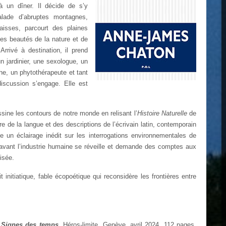
 un dîner. Il décide de s’y
alade d’abruptes montagnes,
aisses, parcourt des plaines
 des beautés de la nature et de
Arrivé à destination, il prend
un jardinier, une sexologue, un
he, un phytothérapeute et tant
discussion s’engage. Elle est
ne les contours de notre monde en relisant l’
Histoire Naturelle
de
ltre de la langue et des descriptions de l’écrivain latin, contemporain
e un éclairage inédit sur les interrogations environnementales de
’avant l’industrie humaine se réveille et demande des comptes aux
isée.
t initiatique, fable écopoétique qui reconsidère les frontières entre
,
Signes des temps
, Héros-limite, Genève, avril 2024, 112 pages,