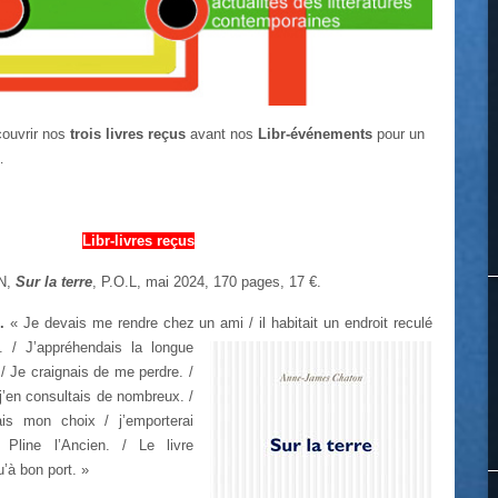
ouvrir nos
trois livres reçus
avant nos
Libr-événements
pour un
…
Libr-livres reçus
N,
Sur la terre
, P.O.L, mai 2024, 170 pages, 17 €.
.
« Je devais me rendre chez un ami / il habitait un endroit reculé
. / J’appréhendais la
longue
/ Je craignais de me perdre. /
j’en consultais de nombreux. /
tais mon choix / j’emporterai
line l’Ancien. / Le livre
’à bon port. »