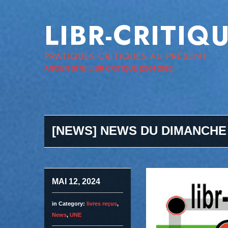
LIBR-CRITIQ
PRATIQUES CRITIQUES AU PRÉSENT
ANCIEN SITE LIBR-CRITIQUE [2004-2020]
[NEWS] NEWS DU DIMANCHE
MAI 12, 2024
in Category:
livres reçus
,
News
,
UNE