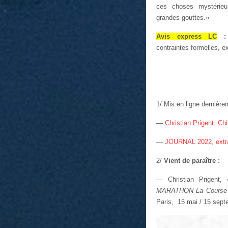
ces choses mystérieu
grandes gouttes.»
Avis express LC
contraintes formelles, e
1/ Mis en ligne dernièr
—
Christian Prigent, Chi
—
JOURNAL 2022, extrai
2/
Vient de paraître :
— Christian Prigent,
MARATHON La Course 
Paris, 15 mai / 15 sept