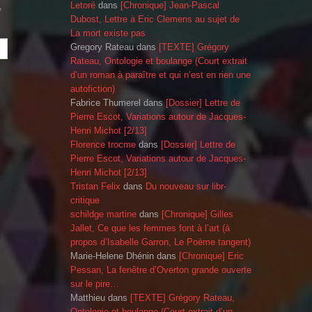
Letoré
dans
[Chronique] Jean-Pascal
,
Dubost, Lettre à Eric Clemens au sujet de
La mort existe pas
Gregory Rateau
dans
[TEXTE] Grégory
Rateau, Ontologie et boulange (Court extrait
d’un roman à paraître et qui n’est en rien une
autofiction)
Fabrice Thumerel
dans
[Dossier] Lettre de
Pierre Escot, Variations autour de Jacques-
Henri Michot [2/13]
Florence trocme
dans
[Dossier] Lettre de
Pierre Escot, Variations autour de Jacques-
Henri Michot [2/13]
Tristan Felix
dans
Du nouveau sur libr-
critique
schildge martine
dans
[Chronique] Gilles
Jallet, Ce que les femmes font à l’art (à
propos d’Isabelle Garron, Le Poème tangent)
Marie-Helene Dhénin
dans
[Chronique] Eric
Pessan, La fenêtre d’Overton grande ouverte
sur le pire…
Matthieu
dans
[TEXTE] Grégory Rateau,
Ontologie et boulange (Court extrait d’un