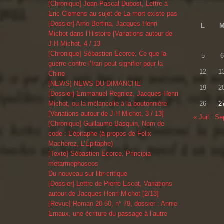
[Chronique] Jean-Pascal Dubost, Lettre à
Eric Clemens au sujet de La mort existe pas
[Dossier] Arno Bertina, Jacques-Henri
L
Michot dans l’Histoire [Variations autour de
J-H Michot, 4 / 13
[Chronique] Sébastien Ecorce, Ce que la
5
6
guerre contre l’Iran peut signifier pour la
12
1
Chine
[NEWS] NEWS DU DIMANCHE
19
2
[Dossier] Emmanuel Regniez, Jacques-Henri
Michot, ou la mélancolie à la boutonnière
26
2
[Variations autour de J-H Michot, 3 / 13]
« Juil
Se
[Chronique] Guillaume Basquin, Nom de
code : L’épitaphe (à propos de Felix
Macherez, L’Épitaphe)
[Texte] Sébastien Ecorce, Principia
metarmophoseos
Du nouveau sur libr-critique
[Dossier] Lettre de Pierre Escot, Variations
autour de Jacques-Henri Michot [2/13]
[Revue] Roman 20-50, n° 79, dossier : Annie
Ernaux, une écriture du passage à l’autre