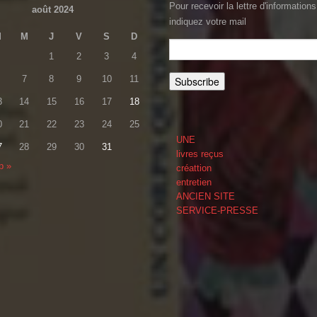
Pour recevoir la lettre d'informations
août 2024
indiquez votre mail
M
M
J
V
S
D
1
2
3
4
7
8
9
10
11
3
14
15
16
17
18
0
21
22
23
24
25
UNE
7
28
29
30
31
livres reçus
p »
créattion
entretien
ANCIEN SITE
SERVICE-PRESSE