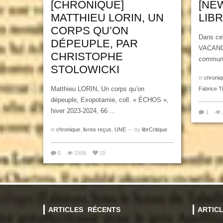
[CHRONIQUE]
[NEW
MATTHIEU LORIN, UN
LIB
CORPS QU’ON
Dans cet
DÉPEUPLE, PAR
VACANCE
CHRISTOPHE
communic
STOLOWICKI
in
chroniq
Matthieu LORIN, Un corps qu’on
Fabrice T
dépeuple, Exopotamie, coll. « ÉCHOS »,
hiver 2023-2024, 66 ...
1
in
chronique
,
livres reçus
,
UNE
— by
librCritique
0
1506
15
ARTICLES RÉCENTS
ARTIC