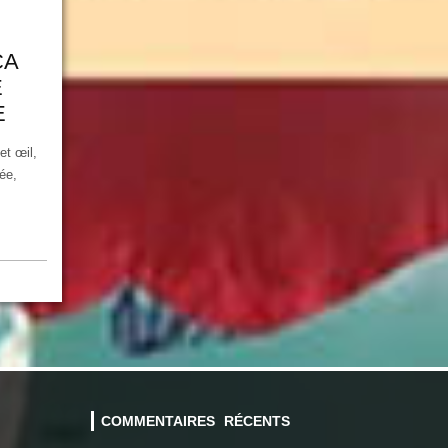
CA
E
E
cet œil,
ée,
COMMENTAIRES RÉCENTS