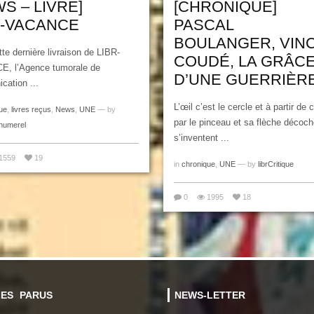
S – LIVRE]
[CHRONIQUE]
R-VACANCE
PASCAL
BOULANGER, VIN
te dernière livraison de LIBR-
COUDÉ, LA GRÂC
, l’Agence tumorale de
D’UNE GUERRIÈR
ation ...
L’œil c’est le cercle et à partir de 
ue
,
livres reçus
,
News
,
UNE
— by
par le pinceau et sa flèche décoch
humerel
s’inventent ...
1559
19
in
chronique
,
UNE
— by
librCritique
0
1995
18
LES PARUS
NEWS-LETTER