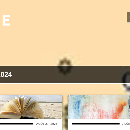
UE
024
AOÛT 27, 2024
AOÛT