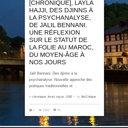
[CHRONIQUE], LAYLA
HAJJI, DES DJINNS À
LA PSYCHANALYSE,
DE JALIL BENNANI.
UNE RÉFLEXION
SUR LE STATUT DE
LA FOLIE AU MAROC,
DU MOYEN-ÂGE À
NOS JOURS
Jalil Bennani, Des djinns à la
psychanalyse. Nouvelle approche des
pratiques traditionnelles et ...
in
chronique
,
livres reçus
,
UNE
— by
librCritique
1
2308
30