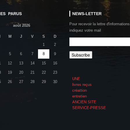
LES PARUS
NEWS-LETTER
Pour recevoir la lettre d'informations
août 2026
indiquez votre mail
M
M
J
V
S
D
1
2
5
6
7
8
9
1
12
13
14
15
16
8
19
20
21
22
23
UNE
5
26
27
28
29
30
livres reçus
créattion
entretien
ANCIEN SITE
SERVICE-PRESSE