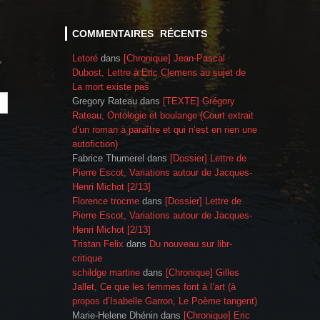
COMMENTAIRES RÉCENTS
Letoré
dans
[Chronique] Jean-Pascal
,
Dubost, Lettre à Eric Clemens au sujet de
La mort existe pas
Gregory Rateau
dans
[TEXTE] Grégory
Rateau, Ontologie et boulange (Court extrait
d’un roman à paraître et qui n’est en rien une
autofiction)
Fabrice Thumerel
dans
[Dossier] Lettre de
Pierre Escot, Variations autour de Jacques-
Henri Michot [2/13]
Florence trocme
dans
[Dossier] Lettre de
Pierre Escot, Variations autour de Jacques-
Henri Michot [2/13]
Tristan Felix
dans
Du nouveau sur libr-
critique
schildge martine
dans
[Chronique] Gilles
Jallet, Ce que les femmes font à l’art (à
propos d’Isabelle Garron, Le Poème tangent)
Marie-Helene Dhénin
dans
[Chronique] Eric