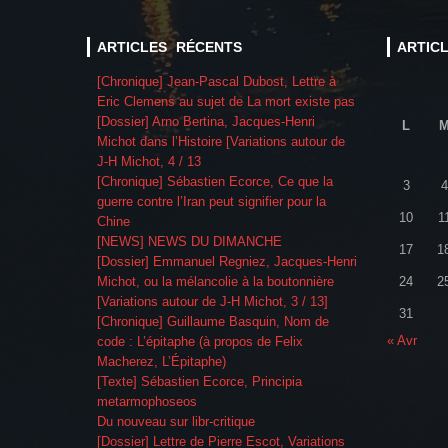
ARTICLES RÉCENTS
ARTIC
[Chronique] Jean-Pascal Dubost, Lettre à
Eric Clemens au sujet de La mort existe pas
[Dossier] Arno Bertina, Jacques-Henri
L
Michot dans l’Histoire [Variations autour de
J-H Michot, 4 / 13
[Chronique] Sébastien Ecorce, Ce que la
3
4
guerre contre l’Iran peut signifier pour la
10
1
Chine
[NEWS] NEWS DU DIMANCHE
17
1
[Dossier] Emmanuel Regniez, Jacques-Henri
Michot, ou la mélancolie à la boutonnière
24
2
[Variations autour de J-H Michot, 3 / 13]
31
[Chronique] Guillaume Basquin, Nom de
« Avr
code : L’épitaphe (à propos de Felix
Macherez, L’Épitaphe)
[Texte] Sébastien Ecorce, Principia
metarmophoseos
Du nouveau sur libr-critique
[Dossier] Lettre de Pierre Escot, Variations