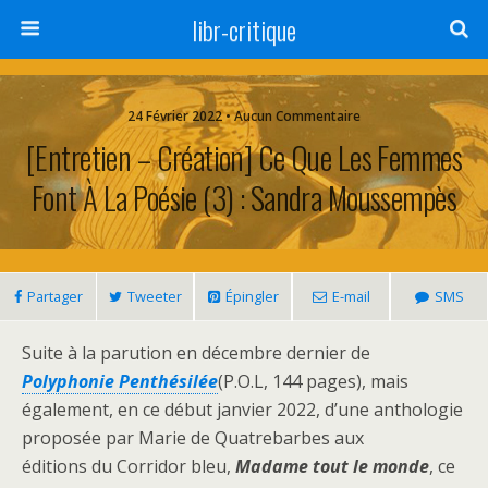
libr-critique
24 Février 2022 • Aucun Commentaire
[Entretien – Création] Ce Que Les Femmes
Font À La Poésie (3) : Sandra Moussempès
Partager
Tweeter
Épingler
E-mail
SMS
Suite à la parution en décembre dernier de
Polyphonie Penthésilée
(P.O.L, 144 pages), mais
également, en ce début janvier 2022, d’une anthologie
proposée par Marie de Quatrebarbes aux
éditions du Corridor bleu,
Madame tout le monde
, ce