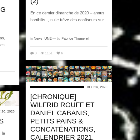
(2)
NG
En ce dernier dimanche de 2020 – annus
horribilis -, nulle trêve des confiseurs sur
...
as,
in
News
,
UNE
— by
Fabrice Thumerel
les
0
1151
6
DÉC 26, 2020
[CHRONIQUE]
WILFRID ROUFF ET
DANIEL CABANIS,
 20, 2020
S
PETITS PAINS &
CONCATÉNATIONS,
 le
CALENDRIER 2021,