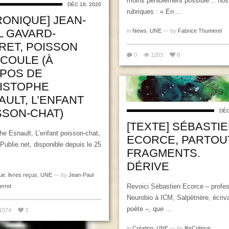
moins péniblement possible… nos
DÉC 18, 2020
rubriques : « En ...
RONIQUE] JEAN-
L GAVARD-
in
News
,
UNE
— by
Fabrice Thumerel
RET, POISSON
0
1203
8
COULE (À
POS DE
ISTOPHE
AULT, L’ENFANT
SSON-CHAT)
DÉC
[TEXTE] SÉBASTI
he Esnault, L’enfant poisson-chat,
ECORCE, PARTOU
 Publie.net, disponible depuis le 25
FRAGMENTS.
DÉRIVE
ue
,
livres reçus
,
UNE
— by
Jean-Paul
Revoici Sébastien Ecorce – profe
erret
Neurobio à ICM, Salpètrière, écriva
poète –, que ...
1074
3
in
Création
,
UNE
— by
librCritique