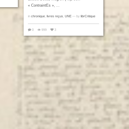
« ContraintEs », ...
in
chronique
,
livres reçus
,
UNE
— by
librCritique
0
999
3