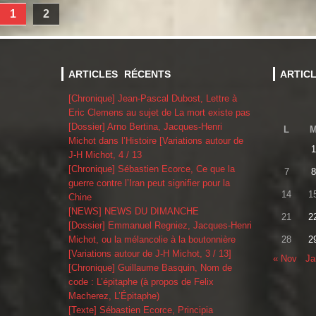
1
2
ARTICLES RÉCENTS
ARTIC
[Chronique] Jean-Pascal Dubost, Lettre à
Eric Clemens au sujet de La mort existe pas
[Dossier] Arno Bertina, Jacques-Henri
L
Michot dans l’Histoire [Variations autour de
1
J-H Michot, 4 / 13
[Chronique] Sébastien Ecorce, Ce que la
7
8
guerre contre l’Iran peut signifier pour la
14
1
Chine
[NEWS] NEWS DU DIMANCHE
21
2
[Dossier] Emmanuel Regniez, Jacques-Henri
Michot, ou la mélancolie à la boutonnière
28
2
[Variations autour de J-H Michot, 3 / 13]
« Nov
Ja
[Chronique] Guillaume Basquin, Nom de
code : L’épitaphe (à propos de Felix
Macherez, L’Épitaphe)
[Texte] Sébastien Ecorce, Principia