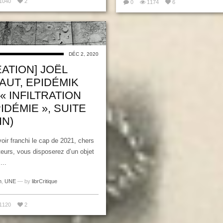
1040
2
0
1174
6
DÉC 2, 2020
ÉATION] JOËL
AUT, EPIDÉMIK
: « INFILTRATION
IDÉMIE », SUITE
IN)
oir franchi le cap de 2021, chers
teurs, vous disposerez d’un objet
...
n
,
UNE
— by
librCritique
1120
2