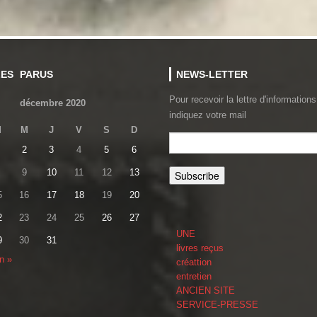
LES PARUS
NEWS-LETTER
Pour recevoir la lettre d'informations
décembre 2020
indiquez votre mail
M
M
J
V
S
D
2
3
4
5
6
9
10
11
12
13
5
16
17
18
19
20
2
23
24
25
26
27
UNE
9
30
31
livres reçus
n »
créattion
entretien
ANCIEN SITE
SERVICE-PRESSE