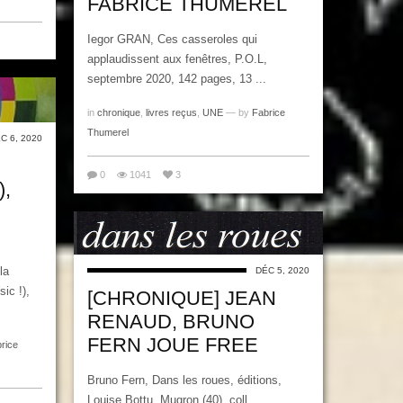
FABRICE THUMEREL
Iegor GRAN, Ces casseroles qui
applaudissent aux fenêtres, P.O.L,
septembre 2020, 142 pages, 13 ...
in
chronique
,
livres reçus
,
UNE
— by
Fabrice
Thumerel
C 6, 2020
0
1041
3
,
la
DÉC 5, 2020
ic !),
[CHRONIQUE] JEAN
RENAUD, BRUNO
FERN JOUE FREE
rice
Bruno Fern, Dans les roues, éditions,
Louise Bottu, Mugron (40), coll.