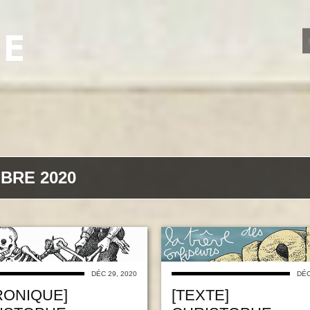
UE
BRE 2020
DÉC 29, 2020
DÉC
RONIQUE]
[TEXTE]