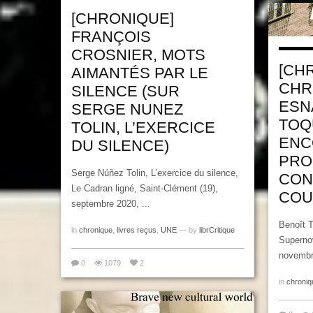
[CHRONIQUE]
FRANÇOIS
CROSNIER, MOTS
[CH
AIMANTÉS PAR LE
CHR
SILENCE (SUR
ESN
SERGE NUNEZ
TOQ
TOLIN, L’EXERCICE
ENC
DU SILENCE)
PRO
Serge Núñez Tolin, L’exercice du silence,
CON
Le Cadran ligné, Saint-Clément (19),
COU
septembre 2020, ...
Benoît T
in
chronique
,
livres reçus
,
UNE
— by
librCritique
Supernov
novembre
0
1079
2
in
chroniq