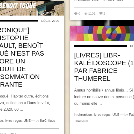
0
1101
2
DÉC 8, 2020
RONIQUE]
ISTOPHE
AULT, BENOÎT
DÉ
UÉ N’EST PAS
[LIVRES] LIBR-
ORE UN
KALÉIDOSCOPE (1)
DUIT DE
PAR FABRICE
SOMMATION
THUMEREL
RANTE
Annus horribilis / annus libris… Si 
oqué, Habiter outre, éditions
lecture ne sauve rien ni personne (s
a, collection « Dans le vif »,
du moins elle ...
 2020, 68 ...
in
chronique
,
livres reçus
,
UNE
— by
Fab
ue
,
livres reçus
,
UNE
— by
librCritique
Thumerel