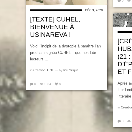
0
DÉC 3, 2020
[TEXTE] CUHEL,
BIENVENUE À
USINAREVA !
[CR
Voici l’incipit de la dystopie à paraître l’an
HUB
prochain signée CUHEL – que nos Libr-
(21 
lecteurs ...
D’ÉP
ET F
in
Création
,
UNE
— by
librCritique
Après av
0
1034
8
Libr-Lec
littéraire 
in
Créatio
0