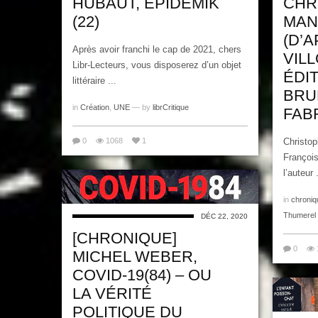
HUBAUT, ÉPIDÉMIK
CHR
(22)
MAN
(D’
Après avoir franchi le cap de 2021, chers
VIL
Libr-Lecteurs, vous disposerez d’un objet
ÉDIT
littéraire ...
BRU
in
Création
,
UNE
— by
librCritique
FAB
0
1068
1
Christo
François
l’auteur .
in
chroniq
Thumerel
DÉC 22, 2020
[CHRONIQUE]
0
MICHEL WEBER,
COVID-19(84) – OU
LA VÉRITÉ
POLITIQUE DU