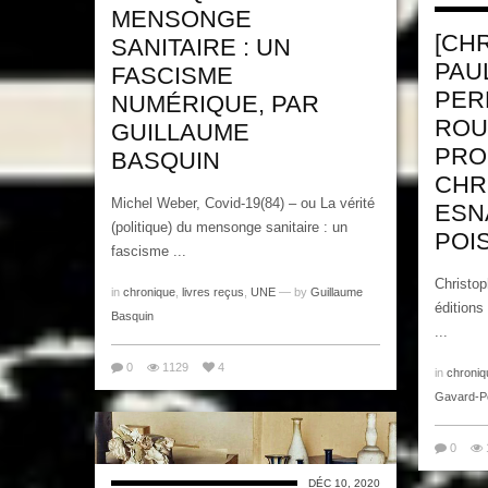
MENSONGE
[CH
SANITAIRE : UN
PAU
FASCISME
PER
NUMÉRIQUE, PAR
ROU
GUILLAUME
PRO
BASQUIN
CHR
Michel Weber, Covid-19(84) – ou La vérité
ESN
(politique) du mensonge sanitaire : un
POI
fascisme ...
Christop
in
chronique
,
livres reçus
,
UNE
— by
Guillaume
éditions
Basquin
...
0
1129
4
in
chroniq
Gavard-P
0
DÉC 10, 2020