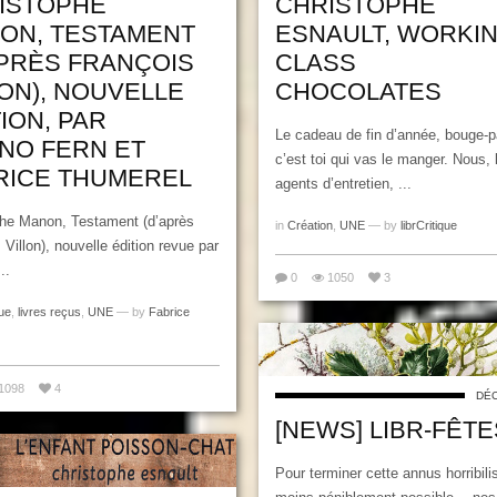
ISTOPHE
CHRISTOPHE
ON, TESTAMENT
ESNAULT, WORKI
APRÈS FRANÇOIS
CLASS
LON), NOUVELLE
CHOCOLATES
ION, PAR
Le cadeau de fin d’année, bouge-p
NO FERN ET
c’est toi qui vas le manger. Nous, 
RICE THUMEREL
agents d’entretien, ...
phe Manon, Testament (d’après
in
Création
,
UNE
— by
librCritique
 Villon), nouvelle édition revue par
..
0
1050
3
ue
,
livres reçus
,
UNE
— by
Fabrice
1098
4
DÉC
[NEWS] LIBR-FÊTE
Pour terminer cette annus horribilis