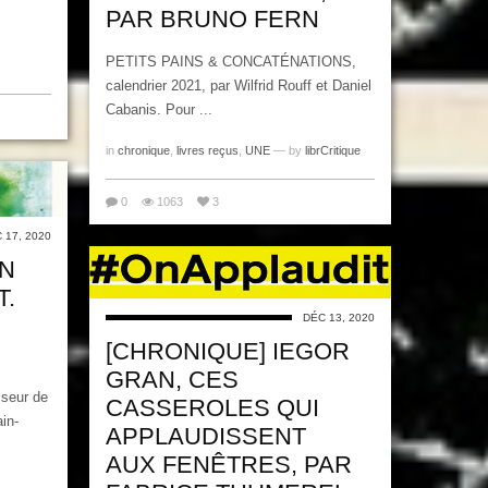
PAR BRUNO FERN
PETITS PAINS & CONCATÉNATIONS,
calendrier 2021, par Wilfrid Rouff et Daniel
Cabanis. Pour ...
in
chronique
,
livres reçus
,
UNE
— by
librCritique
0
1063
3
 17, 2020
EN
T.
DÉC 13, 2020
[CHRONIQUE] IEGOR
GRAN, CES
sseur de
CASSEROLES QUI
in-
APPLAUDISSENT
AUX FENÊTRES, PAR