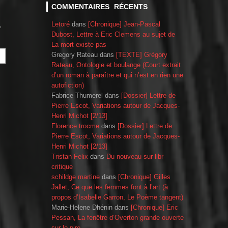
COMMENTAIRES RÉCENTS
Letoré
dans
[Chronique] Jean-Pascal
,
Dubost, Lettre à Eric Clemens au sujet de
La mort existe pas
Gregory Rateau
dans
[TEXTE] Grégory
Rateau, Ontologie et boulange (Court extrait
d’un roman à paraître et qui n’est en rien une
autofiction)
Fabrice Thumerel
dans
[Dossier] Lettre de
Pierre Escot, Variations autour de Jacques-
Henri Michot [2/13]
Florence trocme
dans
[Dossier] Lettre de
Pierre Escot, Variations autour de Jacques-
Henri Michot [2/13]
Tristan Felix
dans
Du nouveau sur libr-
critique
schildge martine
dans
[Chronique] Gilles
Jallet, Ce que les femmes font à l’art (à
propos d’Isabelle Garron, Le Poème tangent)
Marie-Helene Dhénin
dans
[Chronique] Eric
Pessan, La fenêtre d’Overton grande ouverte
sur le pire…