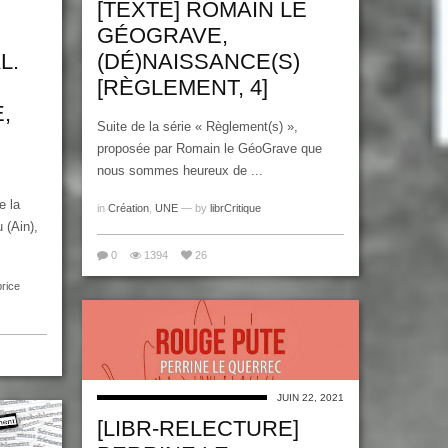
[TEXTE] ROMAIN LE
GÉOGRAVE,
L.
(DÉ)NAISSANCE(S)
[RÈGLEMENT, 4]
,
Suite de la série « Règlement(s) »,
proposée par Romain le GéoGrave que
nous sommes heureux de ...
e la
in
Création
,
UNE
— by
librCritique
 (Ain),
0
1394
26
rice
JUIN 22, 2021
[LIBR-RELECTURE]