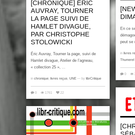
[CHRONIQUE] ÉRIC
[NE
AUVRAY, TOURNER
DIM
LA PAGE SUIVI DE
HAMLET DIVAGUE,
En ce s
PAR CHRISTOPHE
démagocr
STOLOWICKI
peut se 
in
livres r
Éric Auvray, Tourner la page, suivi de
Thumerel
Hamlet divague, Atelier de l’agneau,
« collection 25 », ...
0
in
chronique
,
livres reçus
,
UNE
— by
librCritique
0
1761
22
[CH
SÉB