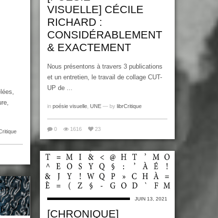
VISUELLE] CÉCILE
RICHARD :
CONSIDÉRABLEMENT
& EXACTEMENT
Nous présentons à travers 3 publications
et un entretien, le travail de collage CUT-
UP de ...
lées,
ure,
in
poésie visuelle
,
UNE
— by
librCritique
0
1616
23
Critique
JUIN 13, 2021
[CHRONIQUE]