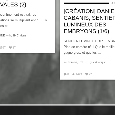
VALES (2)
JU
[CRÉATION] DANIE
confinement estival, les
CABANIS, SENTIE
ations se multiplient enfin… En
LUMINEUX DES
es et ...
EMBRYONS (1/6)
UNE
— by
librCritique
SENTIER LUMINEUX DES EMB
Plan de carrière n° 1 Que le meille
1587
17
gagne gros, et que les ...
in
Création
,
UNE
— by
librCritique
0
1449
22