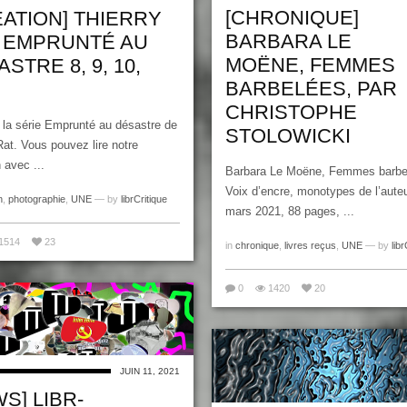
[CHRONIQUE]
ÉATION] THIERRY
BARBARA LE
, EMPRUNTÉ AU
MOËNE, FEMMES
STRE 8, 9, 10,
BARBELÉES, PAR
CHRISTOPHE
 la série Emprunté au désastre de
STOLOWICKI
Rat. Vous pouvez lire notre
 avec ...
Barbara Le Moëne, Femmes barbe
Voix d’encre, monotypes de l’aute
n
,
photographie
,
UNE
— by
librCritique
mars 2021, 88 pages, ...
1514
23
in
chronique
,
livres reçus
,
UNE
— by
libr
0
1420
20
JUIN 11, 2021
S] LIBR-