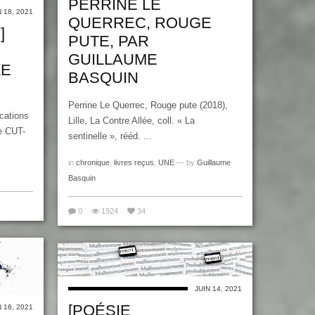
PERRINE LE
N 18, 2021
QUERREC, ROUGE
]
PUTE, PAR
GUILLAUME
LE
BASQUIN
Perrine Le Querrec, Rouge pute (2018),
cations
Lille, La Contre Allée, coll. « La
ge CUT-
sentinelle », rééd. ...
in
chronique
,
livres reçus
,
UNE
— by
Guillaume
Basquin
0
1924
34
JUIN 14, 2021
[POÉSIE
N 16, 2021