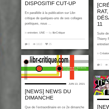
DISPOSITIF CUT-UP
[CR
RAT
En parallèle à la publication sur Libr-
DÉSA
critique de quelques-uns de ses collages
11
poétiques, nous ...
in
entretien
,
UNE
— by
librCritique
Suite de
Thierry 
entretien
0
1610
25
in
Créatio
0
JUIN 13, 2021
[NEWS] NEWS DU
DIMANCHE
[NEW
Que de l’extraordinaire en ce 2e dimanche