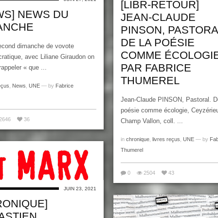
[LIBR-RETOUR]
WS] NEWS DU
JEAN-CLAUDE
ANCHE
PINSON, PASTORA
DE LA POÉSIE
econd dimanche de vovote
COMME ÉCOLOGIE
atique, avec Liliane Giraudon on
PAR FABRICE
rappeler « que ...
THUMEREL
eçus
,
News
,
UNE
— by
Fabrice
Jean-Claude PINSON, Pastoral. D
poésie comme écologie, Ceyzérieu
2646
36
Champ Vallon, coll. ...
in
chronique
,
livres reçus
,
UNE
— by
Fab
Thumerel
0
2504
43
JUIN 23, 2021
RONIQUE]
ASTIEN