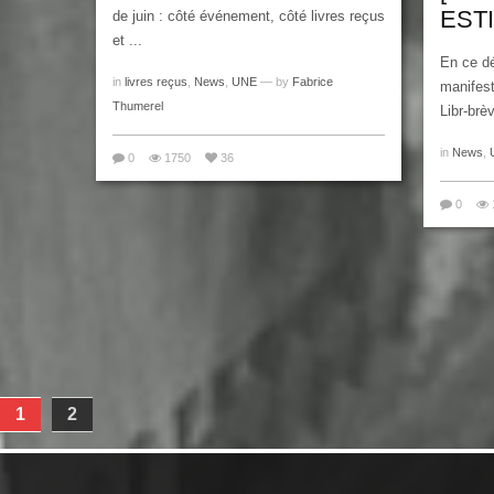
ESTI
de juin : côté événement, côté livres reçus
et ...
En ce dé
in
livres reçus
,
News
,
UNE
— by
Fabrice
manifest
Thumerel
Libr-brèv
in
News
,
0
1750
36
0
1
2