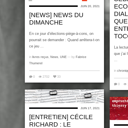
ECO
JUIN 20, 2021
DIA
[NEWS] NEWS DU
QUE
DIMANCHE
ENT
En ce jour d’élections-piège-à-cons, on
TOC
pourrait se demander : Quand arrêtera-t-on
ce jeu ...
La lectu
que j’ai
in
livres reçus
,
News
,
UNE
— by
Fabrice
...
Thumerel
in
chroniq
0
2702
33
0
JUIN 17, 2021
[ENTRETIEN] CÉCILE
RICHARD : LE