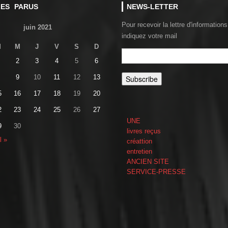
LES PARUS
NEWS-LETTER
Pour recevoir la lettre d'informations
juin 2021
indiquez votre mail
M
M
J
V
S
D
2
3
4
5
6
9
10
11
12
13
5
16
17
18
19
20
2
23
24
25
26
27
UNE
9
30
livres reçus
l »
créattion
entretien
ANCIEN SITE
SERVICE-PRESSE