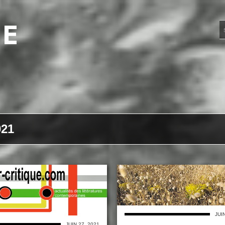
UE
021
JUI
JUIN 27, 2021