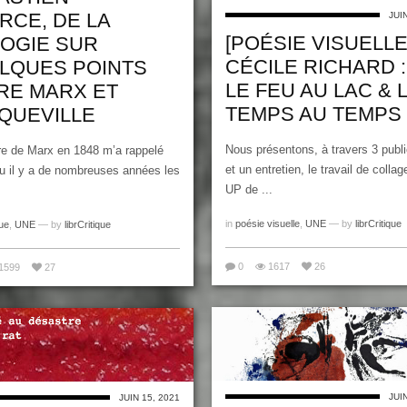
RCE, DE LA
JUI
[POÉSIE VISUELLE
LOGIE SUR
CÉCILE RICHARD :
LQUES POINTS
LE FEU AU LAC & 
RE MARX ET
TEMPS AU TEMPS
QUEVILLE
Nous présentons, à travers 3 publi
re de Marx en 1848 m’a rappelé
et un entretien, le travail de colla
 lu il y a de nombreuses années les
UP de ...
in
poésie visuelle
,
UNE
— by
librCritique
ue
,
UNE
— by
librCritique
0
1617
26
1599
27
JUI
JUIN 15, 2021