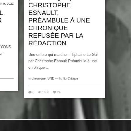
CHRISTOPHE
IN 9, 2021
L
ESNAULT,
R
PRÉAMBULE À UNE
CHRONIQUE
REFUSÉE PAR LA
RÉDACTION
RYONS
ur
Une ombre qui marche – Tiphaine Le Gall
par Christophe Esnault Préambule à une
chronique ...
in
chronique
,
UNE
— by
librCritique
0
1650
24