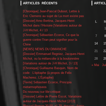
ARTICLES RÉCENTS
ARTIC
[Chronique] Jean-Pascal Dubost, Lettre à
Eric Clemens au sujet de La mort existe pas
[Dossier] Arno Bertina, Jacques-Henri
L
Michot dans l’Histoire [Variations autour de
1
J-H Michot, 4 / 13
[Chronique] Sébastien Ecorce, Ce que la
7
8
guerre contre l’Iran peut signifier pour la
14
1
Chine
[NEWS] NEWS DU DIMANCHE
21
2
[Dossier] Emmanuel Regniez, Jacques-Henri
Michot, ou la mélancolie à la boutonnière
28
2
[Variations autour de J-H Michot, 3 / 13]
« Mai
Jui
[Chronique] Guillaume Basquin, Nom de
code : L’épitaphe (à propos de Felix
Macherez, L’Épitaphe)
[Texte] Sébastien Ecorce, Principia
metarmophoseos
Du nouveau sur libr-critique
[Dossier] Lettre de Pierre Escot, Variations
autour de Jacques-Henri Michot [2/13]
[Revue] Roman 20-50, n° 79, dossier : Annie