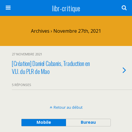
libr-critique
Archives › Novembre 27th, 2021
27 NOVEMBRE 2021
[Création] Daniel Cabanis, Traduction en
V.U. du PLR de Mao
5 RÉPONSES
Retour au début
Mobile
Bureau