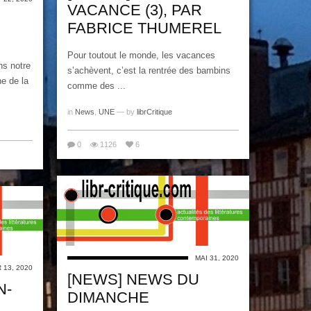
VACANCE (3), PAR
FABRICE THUMEREL
Pour toutout le monde, les vacances
ns notre
s’achèvent, c’est la rentrée des bambins
e de la
comme des ...
in
News
,
UNE
— by
librCritique
0
1126
6
MAI 31, 2020
 13, 2020
[NEWS] NEWS DU
N-
DIMANCHE