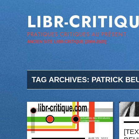
LIBR-CRITIQ
PRATIQUES CRITIQUES AU PRÉSENT
ANCIEN SITE LIBR-CRITIQUE [2004-2020]
TAG ARCHIVES:
PATRICK BE
[TEX
AVR 25, 2021