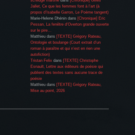
schildge martine
dans
[Chronique] Gilles
Jallet, Ce que les femmes font à l’art (à
propos d’Isabelle Garron, Le Poème tangent)
Marie-Helene Dhénin
dans
[Chronique] Eric
Pessan, La fenêtre d’Overton grande ouverte
sur le pire…
Matthieu
dans
[TEXTE] Grégory Rateau,
Ontologie et boulange (Court extrait d’un
roman à paraître et qui n’est en rien une
autofiction)
Tristan Felix
dans
[TEXTE] Christophe
Esnault, Lettre aux éditeurs de poésie qui
publient des textes sans aucune trace de
poésie
Matthieu
dans
[TEXTE] Grégory Rateau,
Mise au point, 2026