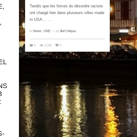
,
Tandis que les forces du désordre raciste
ont chargé hier dans plusieurs villes made
in USA… ...
,
]
in
News
,
UNE
— by
librCritique
0
1148
3
EL
NS
8
:
S-