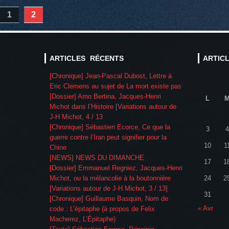
1
2
ARTICLES RÉCENTS
ARTIC
[Chronique] Jean-Pascal Dubost, Lettre à
Eric Clemens au sujet de La mort existe pas
[Dossier] Arno Bertina, Jacques-Henri
L
Michot dans l’Histoire [Variations autour de
J-H Michot, 4 / 13
[Chronique] Sébastien Ecorce, Ce que la
3
4
guerre contre l’Iran peut signifier pour la
10
1
Chine
[NEWS] NEWS DU DIMANCHE
17
1
[Dossier] Emmanuel Regniez, Jacques-Henri
Michot, ou la mélancolie à la boutonnière
24
2
[Variations autour de J-H Michot, 3 / 13]
31
[Chronique] Guillaume Basquin, Nom de
« Avr
code : L’épitaphe (à propos de Felix
Macherez, L’Épitaphe)