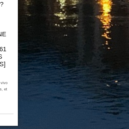
?
NE
61
S
S]
 vivo
s, et