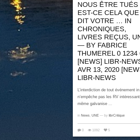
NOUS ÊTRE TUÉS 
EST-CE CELA QUE
DIT VOTRE … IN
CHRONIQUES,
LIVRES REÇUS, U
— BY FABRICE
THUMEREL 0 1234 
[NEWS] LIBR-NEW
AVR 13, 2020 [NEW
LIBR-NEWS
L’interdiction de tout événement in
n’empêche pas les RV intéressant
même galvanise ...
in
News
,
UNE
— by
librCritique
0
1092
5