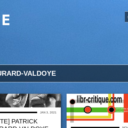
UE
URARD-VALDOYE
JAN 3, 2021
TE] PATRICK
NOV