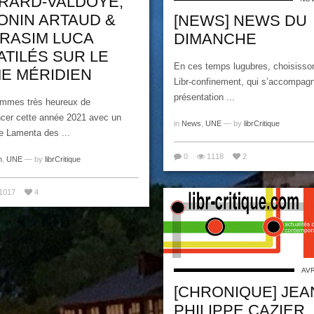
RARD-VALDOYE,
ONIN ARTAUD &
[NEWS] NEWS DU
RASIM LUCA
DIMANCHE
ATILÉS SUR LE
En ces temps lugubres, choisisso
E MÉRIDIEN
Libr-confinement, qui s’accompagn
présentation ...
mmes très heureux de
er cette année 2021 avec un
in
News
,
UNE
— by
librCritique
de Lamenta des ...
0
1118
2
n
,
UNE
— by
librCritique
1017
4
AVR
[CHRONIQUE] JEA
PHILIPPE CAZIER,