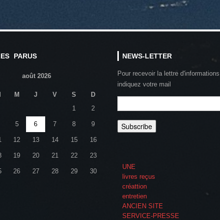
LES PARUS
NEWS-LETTER
Pour recevoir la lettre d'informations
août 2026
indiquez votre mail
M
M
J
V
S
D
1
2
5
6
7
8
9
1
12
13
14
15
16
8
19
20
21
22
23
UNE
5
26
27
28
29
30
livres reçus
créattion
entretien
ANCIEN SITE
SERVICE-PRESSE