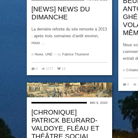
BEU
ANT
[NEWS] NEWS DU
GHÉ
DIMANCHE
VOL
La dernière refonte du site remonte à 2013
MÊM
: après trois semaines d’arrêt environ,
nous ...
Nous so
commenc
in
News
,
UNE
— by
Fabrice Thumerel
extrait 
0
1777
13
in
Créatio
0
MAI 6, 2020
[CHRONIQUE]
PATRICK BEURARD-
VALDOYE, FLÉAU ET
THÉÂTRE SOCIAL