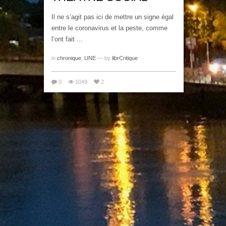
Il ne s’agit pas ici de mettre un signe égal
entre le coronavirus et la peste, comme
l’ont fait ...
in
chronique
,
UNE
— by
librCritique
0
1049
2