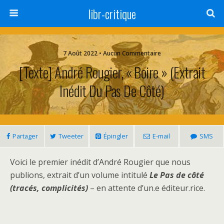
libr-critique
7 Août 2022 • Aucun Commentaire
[Texte] André Rougier, « Boire » (extrait
Inédit Du Pas De Côté)
Partager
Tweeter
Épingler
E-mail
SMS
Voici le premier inédit d’André Rougier que nous
publions, extrait d’un volume intitulé
Le Pas de côté
(tracés, complicités)
– en attente d’un.e éditeur.rice.