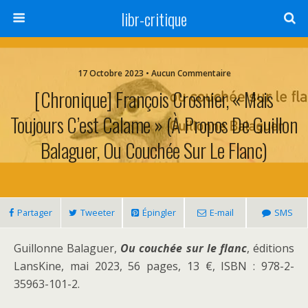
libr-critique
17 Octobre 2023 • Aucun Commentaire
[Chronique] François Crosnier, « Mais
Toujours C’est Calame » (à Propos De Guillon
Balaguer, Ou Couchée Sur Le Flanc)
Partager
Tweeter
Épingler
E-mail
SMS
Guillonne Balaguer,
Ou couchée sur le flanc
, éditions
LansKine, mai 2023, 56 pages, 13 €, ISBN : 978-2-
35963-101-2.