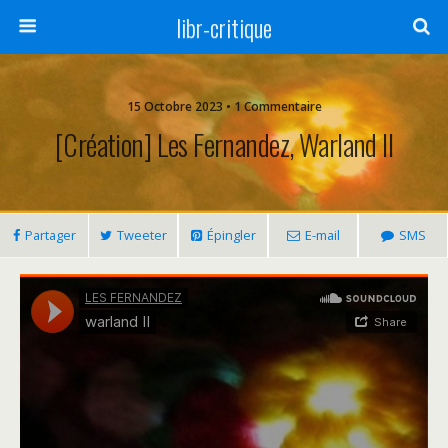
libr-critique
15 Octobre 2023 • 1 Commentaire
[Création] Les Fernandez, Warland II
Partager
Tweeter
Épingler
E-mail
SMS