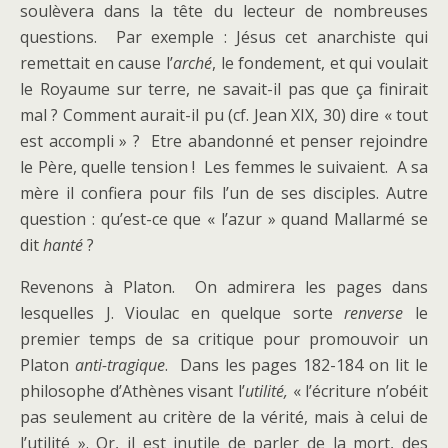
soulèvera dans la tête du lecteur de nombreuses
questions. Par exemple : Jésus cet anarchiste qui
remettait en cause l’
arché
, le fondement, et qui voulait
le Royaume sur terre, ne savait-il pas que ça finirait
mal ? Comment aurait-il pu (cf. Jean XIX, 30) dire « tout
est accompli » ? Etre abandonné et penser rejoindre
le Père, quelle tension ! Les femmes le suivaient. A sa
mère il confiera pour fils l’un de ses disciples. Autre
question : qu’est-ce que « l’azur » quand Mallarmé se
dit
hanté
?
Revenons à Platon. On admirera les pages dans
lesquelles J. Vioulac en quelque sorte
renverse
le
premier temps de sa critique pour promouvoir un
Platon
anti-tragique
. Dans les pages 182-184 on lit le
philosophe d’Athènes visant l’
utilité,
« l’écriture n’obéit
pas seulement au critère de la vérité, mais à celui de
l’utilité ». Or, il est inutile de parler de la mort, des