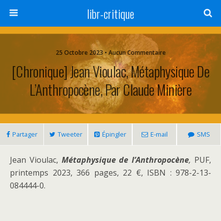
libr-critique
25 Octobre 2023 • Aucun Commentaire
[Chronique] Jean Vioulac, Métaphysique De
L’Anthropocène, Par Claude Minière
Partager
Tweeter
Épingler
E-mail
SMS
Jean Vioulac,
Métaphysique de l’Anthropocène
,
PUF,
printemps 2023, 366 pages, 22 €, ISBN : 978-2-13-
084444-0.