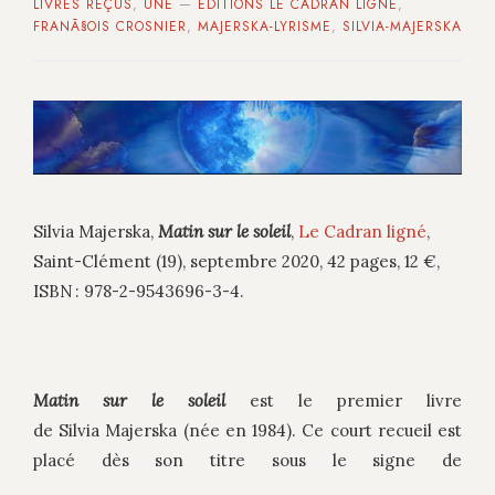
LIVRES REÇUS
,
UNE
—
EDITIONS LE CADRAN LIGNE
,
FRANÃ§OIS CROSNIER
,
MAJERSKA-LYRISME
,
SILVIA-MAJERSKA
Silvia Majerska,
Matin sur le
soleil
,
Le Cadran ligné
,
Saint-Clément (19), septembre 2020, 42 pages, 12 €,
ISBN : 978-2-9543696-3-4.
Matin sur le soleil
est le premier livre
de Silvia Majerska (née en 1984).
Ce court recueil est
placé dès son titre sous le signe de