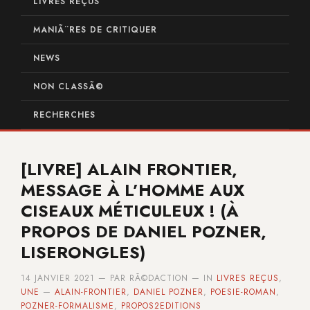
LIVRES REÇUS
MANIÃ¨RES DE CRITIQUER
NEWS
NON CLASSÃ©
RECHERCHES
[LIVRE] ALAIN FRONTIER,
MESSAGE À L’HOMME AUX
CISEAUX MÉTICULEUX ! (À
PROPOS DE DANIEL POZNER,
LISERONGLES)
14 JANVIER 2021 — PAR RÃ©DACTION — IN
LIVRES REÇUS
,
UNE
—
ALAIN-FRONTIER
,
DANIEL POZNER
,
POESIE-ROMAN
,
POZNER-FORMALISME
,
PROPOS2EDITIONS