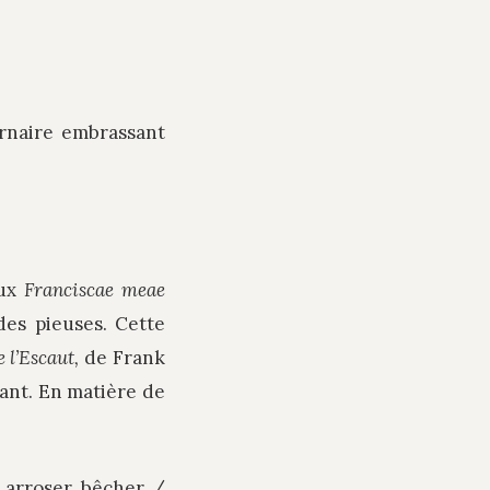
rnaire embrassant
aux
Franciscae meae
des pieuses. Cette
e l’Escaut,
de Frank
sant. En matière de
r arroser bêcher /