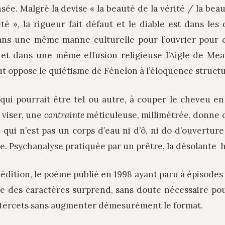
sée. Malgré la devise « la beauté de la vérité / la beaut
é », la rigueur fait défaut et le diable est dans les 
dans une même manne culturelle pour l’ouvrier pour ce
t dans une même effusion religieuse l’Aigle de Mea
 oppose le quiétisme de Fénelon à l’éloquence structur
qui pourrait être tel ou autre, à couper le cheveu en
 viser, une
contrainte
méticuleuse, millimétrée, donne 
 qui n’est pas un corps d’eau ni d’ô, ni do d’ouvertur
. Psychanalyse pratiquée par un prêtre, la désolante h
 réédition, le poème publié en 1998 ayant paru à épisode
ce des caractères surprend, sans doute nécessaire pour
tercets sans augmenter démesurément le format.