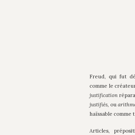
Freud, qui fut d
comme le créateur 
justification
répar
justifiés,
ou
arithm
haïssable comme t
Articles, prépos