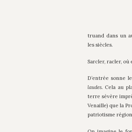
truand dans un a
les siècles.
Sarcler, racler, où 
D’entrée sonne le
laudes.
Cela au pl
terre sévère imprè
Venaille) que la P
patriotisme régiona
On imagine le for