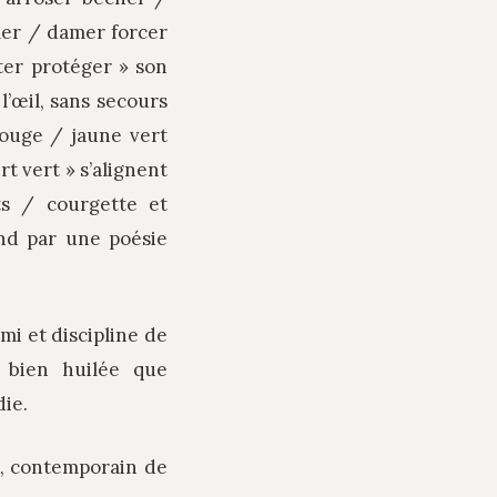
umer / damer forcer
ter protéger » son
l’œil, sans secours
ouge / jaune vert
rt vert » s’alignent
s / courgette et
d par une poésie
i et discipline de
 bien huilée que
die.
e, contemporain de