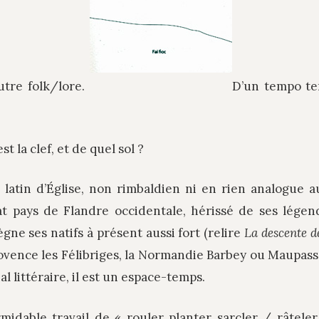
utre folk/lore.
D’un tempo te
est la clef, et de quel sol ?
 latin d’Église, non rimbaldien ni en rien analogue 
at pays de Flandre occidentale, hérissé de ses légen
gne ses natifs à présent aussi fort (relire
La descente d
rovence les Félibriges, la Normandie Barbey ou Maupas
l littéraire, il est un espace-temps.
midable travail de « rouler planter sarcler / râtele