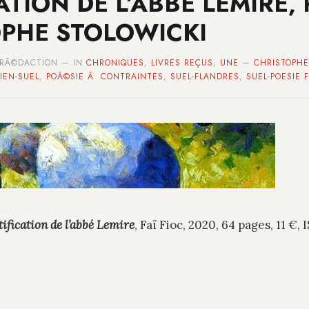
ATION DE L’ABBÉ LEMIRE,
PHE STOLOWICKI
R RÃ©DACTION — IN
CHRONIQUES
,
LIVRES REÇUS
,
UNE
—
CHRISTOPHE
IEN-SUEL
,
POÃ©SIE Ã CONTRAINTES
,
SUEL-FLANDRES
,
SUEL-POESIE 
tification de l’abbé Lemire
, Faï Fioc, 2020, 64 pages, 11 €,