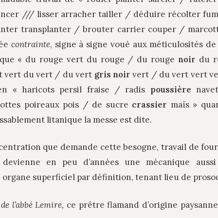
ncer /// lisser arracher tailler / déduire récolter f
lanter transplanter / brouter carrier couper / marcot
née
contrainte
, signe à signe voué aux méticulosités de 
 que « du rouge vert du rouge / du rouge
noir
du r
t vert du vert / du vert
gris noir
vert / du vert vert ve
n « haricots persil fraise / radis
poussière
navet
rottes poireaux pois / de sucre
crassier
maïs » quan
ssablement litanique la messe est dite.
centration que demande cette besogne, travail de fourm
le devienne en peu d’années une mécanique aussi
l, organe superficiel par définition, tenant lieu de proso
n de l’abbé Lemire,
ce prêtre flamand d’origine paysann