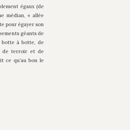
ablement égaux (de
me médian, « allée
arte pour égayer son
mbements géants de
e botte à botte, de
e de terroir et de
it ce qu’au bon le