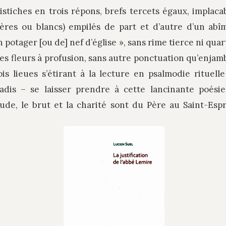
istiches en trois répons, brefs tercets égaux, implac
ères ou blancs) empilés de part et d’autre d’un abî
n potager [ou de] nef d’église », sans rime tierce ni qu
des fleurs à profusion, sans autre ponctuation qu’enja
ois lieues s’étirant à la lecture en psalmodie rituell
adis – se laisser prendre à cette lancinante poési
ude, le brut et la charité sont du Père au Saint-Espr