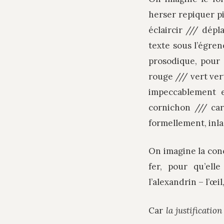
herser repiquer pi
éclaircir /// dép
texte sous l’égre
prosodique, pour
rouge /// vert ver
impeccablement e
cornichon /// ca
formellement, inla
On imagine la con
fer, pour qu’el
l’alexandrin – l’œi
Car
la justificatio