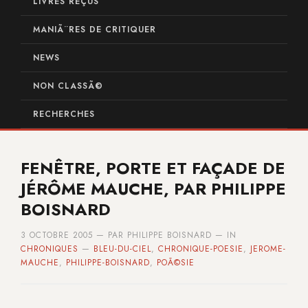
LIVRES REÇUS
MANIÃ¨RES DE CRITIQUER
NEWS
NON CLASSÃ©
RECHERCHES
FENÊTRE, PORTE ET FAÇADE DE
JÉRÔME MAUCHE, PAR PHILIPPE
BOISNARD
3 OCTOBRE 2005 — PAR PHILIPPE BOISNARD — IN
CHRONIQUES
—
BLEU-DU-CIEL
,
CHRONIQUE-POESIE
,
JEROME-
MAUCHE
,
PHILIPPE-BOISNARD
,
POÃ©SIE